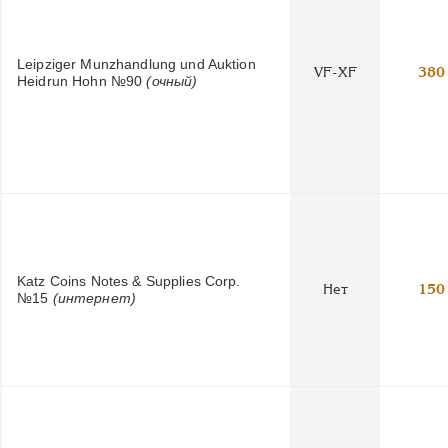
Leipziger Munzhandlung und Auktion
VF-XF
380
Heidrun Hohn №90
(очный)
Katz Coins Notes & Supplies Corp.
Нет
150
№15
(интернет)