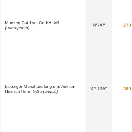
Munzen Gut-Lynt GmbH №3
VF-XF
270
(интернет)
Leipziger Munzhandlung und Auktion
XF-UNC
380
Heidrun Hohn №95
(очный)