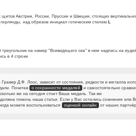
щитов Австрии, России, Пруссии и Швеции, стоящих вертикально
х гирлянды, над обрезом инициал готическим стилем
L
треугольник на намер "Всевидящего ока" в нем надпись на иуде
сь в 4 строки
 Гравер Д.Ф. Лоос, зависит от состояния, редкости и металла ис
дали. Почитав
о сохранности медалей
и самостоятельно сравни
сколько же на сегодня стоит Ваша медаль. Так же
должна помочь наша статья. Если у Вас остались сомнения или В
егда можете воспользоваться
оценкой онлайн
от наших партнёр