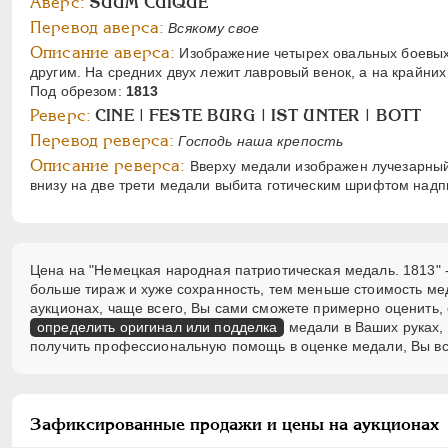
Аверс:
SUUM CUIQUE
Перевод аверса:
Всякому свое
Описание аверса:
Изображение четырех овальных боевых 
другим. На средних двух лежит лавровый венок, а на крайни
Под обрезом:
1813
Реверс:
CINE | FESTE BURG | IST UNTER | BOTT
Перевод реверса:
Господь наша крепость
Описание реверса:
Вверху медали изображен лучезарный 
внизу на две трети медали выбита готическим шрифтом надпи
Цена на "Немецкая народная патриотическая медаль. 1813" -
больше тираж и хуже сохранность, тем меньше стоимость ме
аукционах, чаще всего, Вы сами сможете примерно оценить, 
определить оригинал или подделка
медали в Ваших руках, 
получить профессиональную помощь в оценке медали, Вы вс
Зафиксированные продажи и цены на аукционах