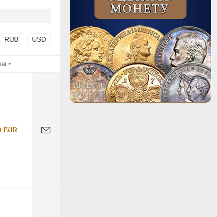
RUB
USD
на
0 EUR