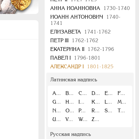
АННА ИОАННОВНА
1730-1740
ИОАНН АНТОНОВИЧ
1740-
1741
ЕЛИЗАВЕТА
1741-1762
ПЕТР III
1762-1762
ЕКАТЕРИНА II
1762-1796
ПАВЕЛ I
1796-1801
АЛЕКСАНДР I
1801-1825
Латинская надпись
A
B
C
D
E
F
G
H
I
K
L
M
N
O
P
R
S
T
U
V
W
Z
Русская надпись