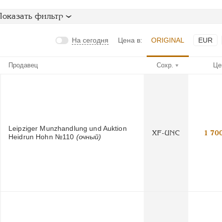
Показать фильтр
На сегодня
Цена в:
ORIGINAL
EUR
Продавец
Сохр.
Це
Leipziger Munzhandlung und Auktion
XF-UNC
1 70
Heidrun Hohn №110
(очный)