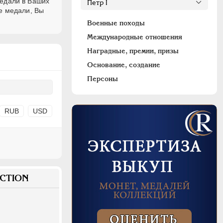
едали в Ваших
е медали, Вы
Военные походы
Международные отношения
Наградные, премии, призы
Основание, создание
Персоны
RUB
USD
CTION