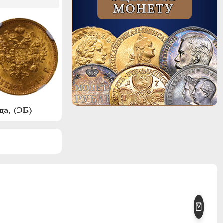
да, (ЭБ)