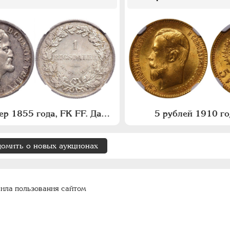
1 риксдалер 1855 года, FK FF. Дания
5 рублей 1910 го
домить о новых аукционах
ила пользования сайтом