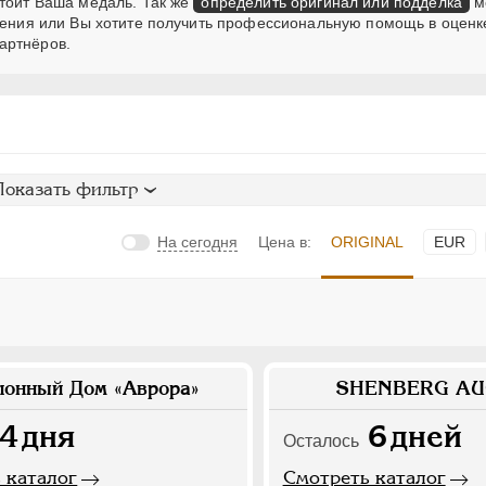
стоит Ваша медаль. Так же
определить оригинал или подделка
м
мнения или Вы хотите получить профессиональную помощь в оценк
артнёров.
Показать фильтр
На сегодня
Цена в:
ORIGINAL
EUR
ионный Дом «Аврора»
SHENBERG AU
4
дня
6
дней
Осталось
 каталог
Смотреть каталог