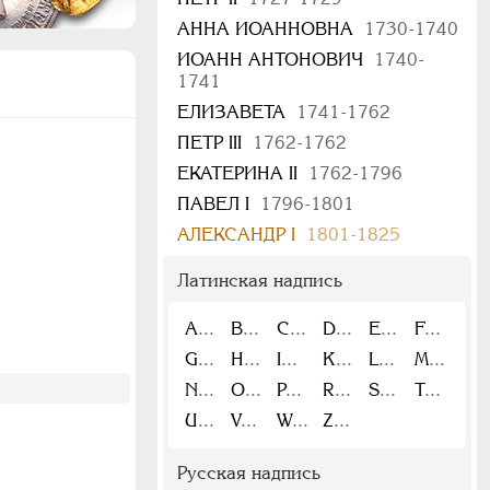
АННА ИОАННОВНА
1730-1740
ИОАНН АНТОНОВИЧ
1740-
1741
ЕЛИЗАВЕТА
1741-1762
ПЕТР III
1762-1762
ЕКАТЕРИНА II
1762-1796
ПАВЕЛ I
1796-1801
АЛЕКСАНДР I
1801-1825
Латинская надпись
A
B
C
D
E
F
G
H
I
K
L
M
N
O
P
R
S
T
U
V
W
Z
Русская надпись