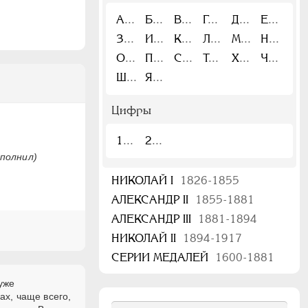
А
Б
В
Г
Д
Е
З
И
К
Л
М
Н
О
П
С
Т
Х
Ч
Ш
Я
Цифры
1
2
сполнил)
НИКОЛАЙ I
1826-1855
АЛЕКСАНДР II
1855-1881
АЛЕКСАНДР III
1881-1894
НИКОЛАЙ II
1894-1917
СЕРИИ МЕДАЛЕЙ
1600-1881
уже
ах, чаще всего,