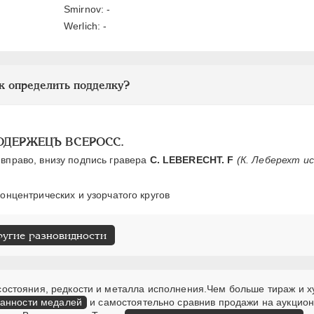
Smirnov: -
Werlich: -
к определить подделку?
МОДЕРЖЕЦЪ ВСЕРОСС.
вправо, внизу подпись гравера
С. LEBERECHT. F
(К. Леберехт и
онцентрических и узорчатого кругов
ругие разновидности
т состояния, редкости и металла исполнения.Чем больше тираж и х
ранности медалей
и самостоятельно сравнив продажи на аукцион