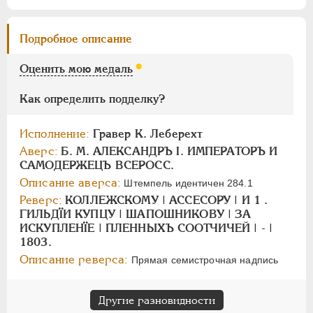
Цифры
1
2
Подробное описание
Оценить мою медаль
НИКОЛАЙ I
1826-1855
АЛЕКСАНДР II
1855-1881
Как определить подделку?
АЛЕКСАНДР III
1881-1894
НИКОЛАЙ II
1894-1917
Исполнение:
Гравер К. Леберехт
СЕРИИ МЕДАЛЕЙ
1600-1881
Аверс:
Б. М. АЛЕКСАНДРЪ I. ИМПЕРАТОРЪ И
САМОДЕРЖЕЦЪ ВСЕРОСС.
Описание аверса:
Штемпель идентичен 284.1
Реверс:
КОЛЛЕЖСКОМУ | АССЕСОРУ | И 1 .
ГИЛЬДÏИ КУПЦУ | ШАПОШНИКОВУ | ЗА
ИСКУПЛЕНÏЕ | ПЛЕННЫХЪ СООТЧИЧЕЙ | - |
1803.
Описание реверса:
Прямая семистрочная надпись
Другие разновидности