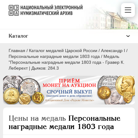
Каталог
Главная
/
Каталог медалей Царской России
/
Александр I
/
Персональные наградные медали 1803 года
/
Медаль
"Персональные наградные медали 1803 года - Гравер К.
Леберехт | Дьяков: 284.3
ВСЕ
ПEТР I
1699-1725
ЕКАТЕРИНА I
1725-1727
ПЕТР II
1727-1729
Цены на медаль
Персональные
АННА ИОАННОВНА
1730-1740
наградные медали 1803 года
ИОАНН АНТОНОВИЧ
1740-1741