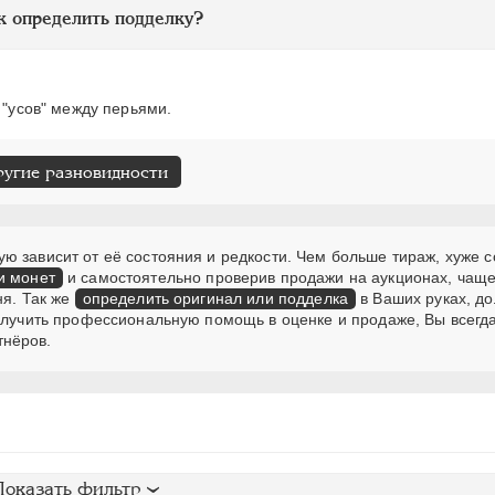
к определить подделку?
 "усов" между перьями.
ругие разновидности
 зависит от её состояния и редкости. Чем больше тираж, хуже с
и монет
и самостоятельно проверив продажи на аукционах, чаще
ня. Так же
определить оригинал или подделка
в Ваших руках, д
получить профессиональную помощь в оценке и продаже, Вы всегд
тнёров.
Показать фильтр