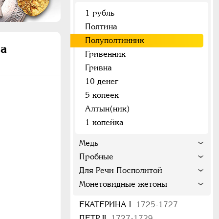
1 рубль
Полтина
Полуполтинник
ва
Гривенник
Гривна
10 денег
5 копеек
Алтын(ник)
1 копейка
Медь
Пробные
Для Речи Посполитой
Монетовидные жетоны
ЕКАТЕРИНА I
1725-1727
ПЕТР II
1727-1729