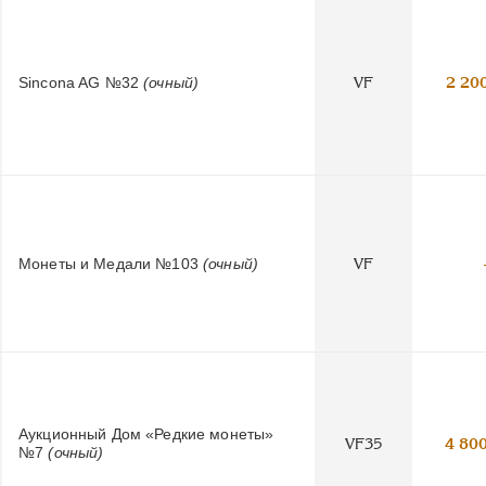
Sincona AG №32
(очный)
VF
2 20
Монеты и Медали №103
(очный)
VF
Аукционный Дом «Редкие монеты»
VF35
4 80
№7
(очный)