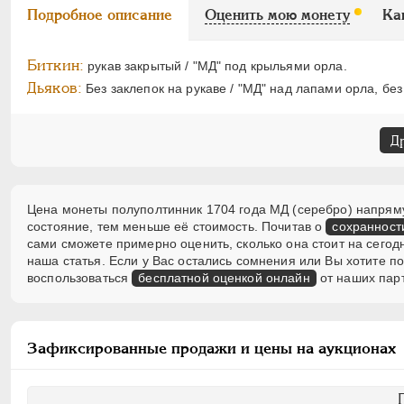
Подробное описание
Оценить мою монету
Ка
Биткин:
рукав закрытый / "МД" под крыльями орла.
Дьяков:
Без заклепок на рукаве / "МД" над лапами орла, без
Д
Цена монеты полуполтинник 1704 года МД (серебро) напрямую
состояние, тем меньше её стоимость. Почитав о
сохранност
сами сможете примерно оценить, сколько она стоит на сегод
наша статья. Если у Вас остались сомнения или Вы хотите 
воспользоваться
бесплатной оценкой онлайн
от наших пар
Зафиксированные продажи и цены на аукционах