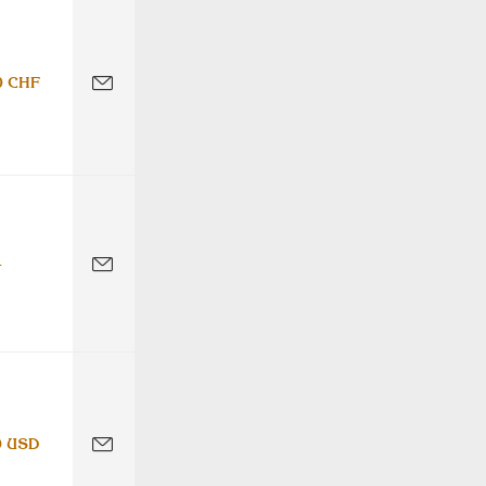
0 CHF
-
0 USD