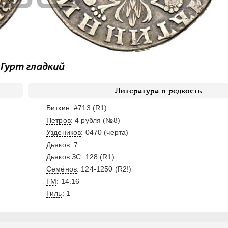
Литература и редкость
Биткин
: #713 (R1)
Петров
: 4 рубля (№8)
Уздеников
: 0470 (черта)
Дьяков
: 7
Дьяков ЗС
: 128 (R1)
Семёнов
: 124-1250 (R2!)
ГМ
: 14.16
Гиль
: 1