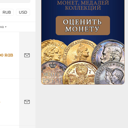
RUB
USD
на
00 RUB
-