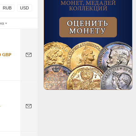
RUB
USD
на
0 GBP
-