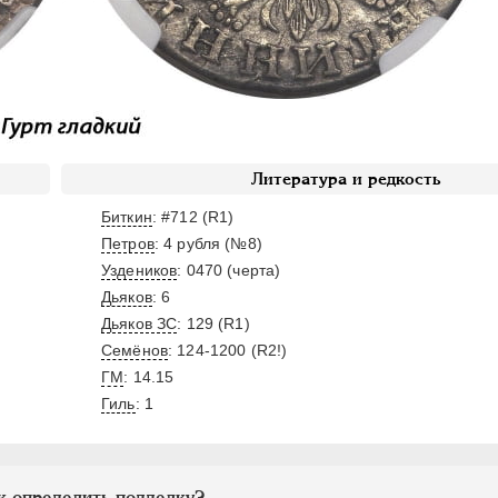
Литература и редкость
Биткин
: #712 (R1)
Петров
: 4 рубля (№8)
Уздеников
: 0470 (черта)
Дьяков
: 6
Дьяков ЗС
: 129 (R1)
Семёнов
: 124-1200 (R2!)
ГМ
: 14.15
Гиль
: 1
к определить подделку?