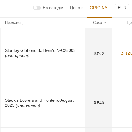
На сегодня
Цена в:
ORIGINAL
EUR
Продавец
Сохр.
Це
Stanley Gibbons Baldwin's №C25003
XF45
3 12
(интернет)
Stack’s Bowers and Ponterio August
XF40
2023
(интернет)