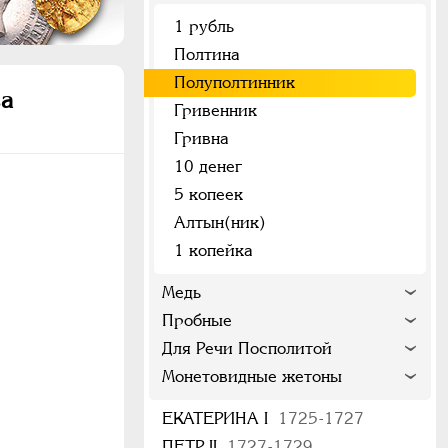
1 рубль
Полтина
Полуполтинник
ва
Гривенник
Гривна
10 денег
5 копеек
Алтын(ник)
1 копейка
Медь
Пробные
Для Речи Посполитой
Монетовидные жетоны
ЕКАТЕРИНА I
1725-1727
ПЕТР II
1727-1729