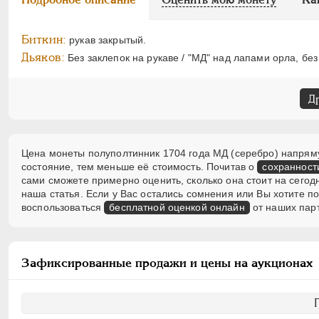
Биткин:
рукав закрытый.
Дьяков:
Без заклепок на рукаве / "МД" над лапами орла, без
Д
Цена монеты полуполтинник 1704 года МД (серебро) напрямую
состояние, тем меньше её стоимость. Почитав о
сохранност
сами сможете примерно оценить, сколько она стоит на сегод
наша статья. Если у Вас остались сомнения или Вы хотите 
воспользоваться
бесплатной оценкой онлайн
от наших пар
Зафиксированные продажи и цены на аукционах