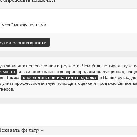
 "усов" между перьями.
ругие разновидности
 зависит от её состояния и редкости. Чем больше тираж, хуже с
и монет
и самостоятельно проверив продажи на аукционах, чаще
ня. Так же
определить оригинал или подделка
в Ваших руках, д
получить профессиональную помощь в оценке и продаже, Вы всегд
тнёров.
Показать фильтр