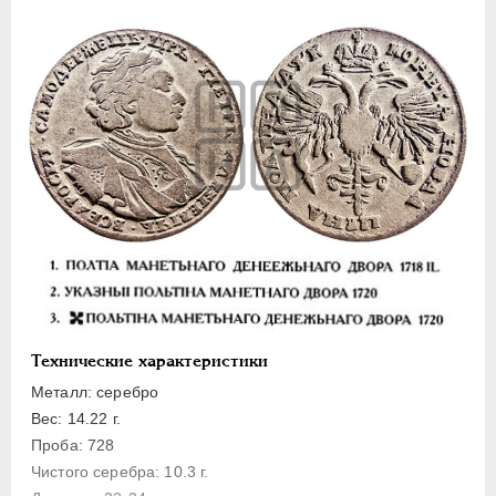
Полуполтинник
Гривенник
Гривна
10 денег
5 копеек
Алтын(ник)
1 копейка
Медь
Пробные
Для Речи Посполитой
Монетовидные жетоны
Технические характеристики
ЕКАТЕРИНА I
1725-1727
Металл: серебро
ПЕТР II
1727-1729
Вес: 14.22 г.
АННА ИОАННОВНА
1730-1740
Проба: 728
ИОАНН АНТОНОВИЧ
1740-1741
Чистого серебра: 10.3 г.