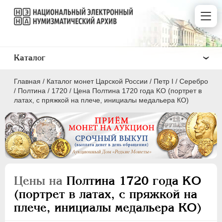
Каталог
Главная
/
Каталог монет Царской России
/
Пeтр I
/
Серебро
/
Полтина
/
1720
/
Цена Полтина 1720 года KO (портрет в
латах, с пряжкой на плече, инициалы медальера КО)
ПEТР I
1699 - 1725
Золото
Серебро
Цены на
Полтина 1720 года KO
(портрет в латах, с пряжкой на
1 рубль
плече, инициалы медальера КО)
Полтина