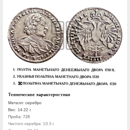
Полуполтинник
Гривенник
Гривна
10 денег
5 копеек
Алтын(ник)
1 копейка
Медь
Пробные
Для Речи Посполитой
Монетовидные жетоны
Технические характеристики
ЕКАТЕРИНА I
1725-1727
Металл: серебро
ПЕТР II
1727-1729
Вес: 14.22 г.
АННА ИОАННОВНА
1730-1740
Проба: 728
ИОАНН АНТОНОВИЧ
1740-1741
Чистого серебра: 10.3 г.