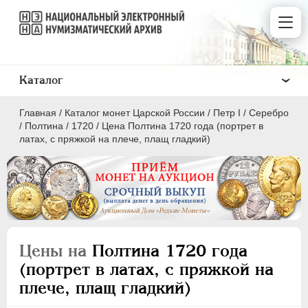
Каталог
Главная
/
Каталог монет Царской России
/
Пeтр I
/
Серебро
/
Полтина
/
1720
/
Цена Полтина 1720 года (портрет в
латах, с пряжкой на плече, плащ гладкий)
ПEТР I
1699 - 1725
Золото
Серебро
Цены на
Полтина 1720 года
(портрет в латах, с пряжкой на
1 рубль
плече, плащ гладкий)
Полтина