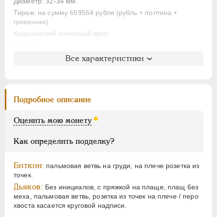
ЕЛИЗАВЕТА
1741-1762
Диаметр: 32-34 мм.
Тираж: на сумму 659564 рубля (рубль + полтина +
ПЕТР III
1762-1762
гривенник)
ЕКАТЕРИНА II
1762-1796
Кадашевский монетный двор
ПАВЕЛ I
1796-1801
Гурт: 4
АЛЕКСАНДР I
1801-1825
Все характеристики
Литература и редкость
НИКОЛАЙ I
1826-1855
Биткин
: #660 (R2)
АЛЕКСАНДР II
1855-1881
Петров
: 10 рублей (№2)
АЛЕКСАНДР III
1881-1894
Подробное описание
Уздеников
: 0593
НИКОЛАЙ II
1894-1917
Дьяков
: 9
Оценить мою монету
ВРЕМЕННОЕ ПРАВ.
1917-1918
Дьяков ЗС
: 1060 (R2)
ИНОСТРАННЫЕ
1768-1918
Семёнов
: 91- (6500-7840)
Как определить подделку?
Гиль
: 7 (точка)
Биткин:
пальмовая ветвь на груди, на плече розетка из
точек.
Дьяков:
Без инициалов, с пряжкой на плаще, плащ 6ез
меха, пальмовая ветвь, розетка из точек на плече / перо
хвоста касается круговой надписи.