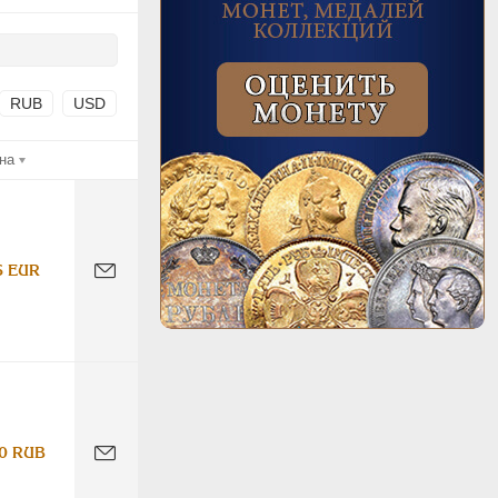
RUB
USD
на
6 EUR
0 RUB