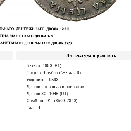
Литература и редкость
Биткин
: #650 (R1)
Петров
: 4 рубля (№7 или 9)
Уздеников
: 0593
Дьяков
: не вошла в описание
Дьяков ЗС
: 1046 (R1)
Семёнов
: 91- (6500-7840)
Гиль
: 4