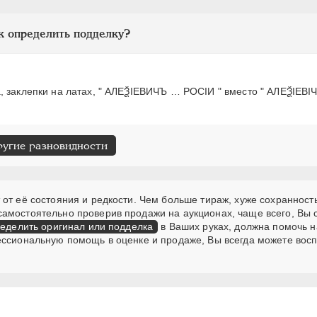
к определить подделку?
, заклепки на латах, " АЛЕѮIЕВИЧЪ … РОСIИ " вместо " АЛЕѮIЕВI
ругие разновидности
от её состояния и редкости. Чем больше тираж, хуже сохранность
самостоятельно проверив продажи на аукционах, чаще всего, Вы
еделить оригинал или подделка
в Ваших руках, должна помочь н
ессиональную помощь в оценке и продаже, Вы всегда можете вос