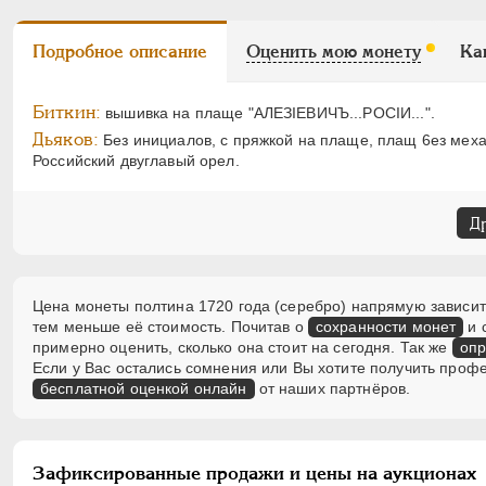
Подробное описание
Оценить мою монету
Ка
Биткин:
вышивка на плаще "АЛЕЗIЕВИЧЪ...РОСIИ...".
Дьяков:
Без инициалов, с пряжкой на плаще, плащ 6ез меха
Российский двуглавый орел.
Д
Цена монеты полтина 1720 года (серебро) напрямую зависит 
тем меньше её стоимость. Почитав о
сохранности монет
и 
примерно оценить, сколько она стоит на сегодня. Так же
опр
Если у Вас остались сомнения или Вы хотите получить проф
бесплатной оценкой онлайн
от наших партнёров.
Зафиксированные продажи и цены на аукционах