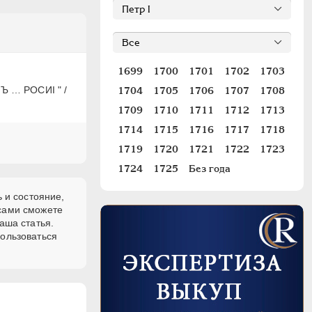
1699
1700
1701
1702
1703
ЧЪ … РОСИI " /
1704
1705
1706
1707
1708
1709
1710
1711
1712
1713
1714
1715
1716
1717
1718
1719
1720
1721
1722
1723
1724
1725
Без года
 и состояние,
 сами сможете
аша статья.
пользоваться