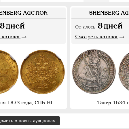
ENBERG AUCTION
SHENBERG AU
8
дней
8
дней
Осталось
 каталог
Смотреть каталог
бля 1873 года, СПБ-НI
Талер 1634 
домить о новых аукционах