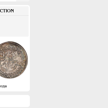
CTION
года