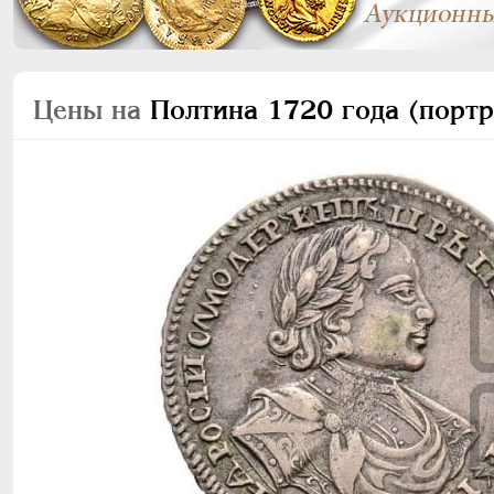
Цены на
Полтина 1720 года (портре