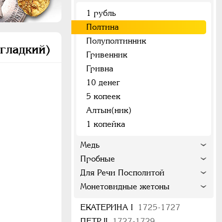
1 рубль
Полтина
Полуполтинник
 гладкий)
Гривенник
Гривна
10 денег
5 копеек
Алтын(ник)
1 копейка
Медь
Пробные
Для Речи Посполитой
Монетовидные жетоны
ЕКАТЕРИНА I
1725-1727
ПЕТР II
1727-1729