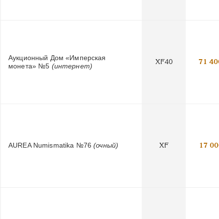
Аукционный Дом «Имперская
XF40
71 40
монета» №5
(интернет)
AUREA Numismatika №76
(очный)
XF
17 00