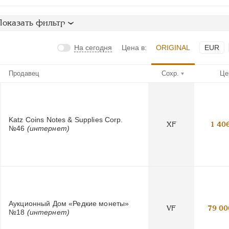
Показать фильтр
На сегодня
Цена в:
ORIGINAL
EUR
Продавец
Сохр.
Це
Katz Coins Notes & Supplies Corp.
XF
1 40
№46
(интернет)
Аукционный Дом «Редкие монеты»
VF
79 00
№18
(интернет)