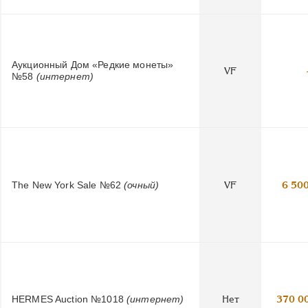
Аукционный Дом «Редкие монеты»
VF
№58
(интернет)
The New York Sale №62
(очный)
VF
6 50
HERMES Auction №1018
(интернет)
Нет
370 0