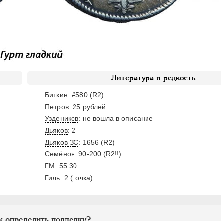
Литература и редкость
Биткин
: #580 (R2)
Петров
: 25 рублей
Уздеников
: не вошла в описание
Дьяков
: 2
Дьяков ЗС
: 1656 (R2)
Семёнов
: 90-200 (R2!!)
ГМ
: 55.30
Гиль
: 2 (точка)
к определить подделку?