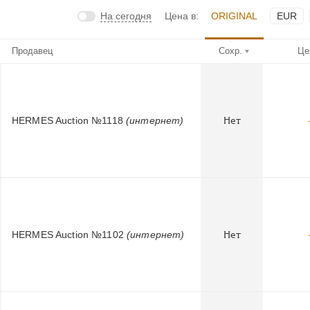
На сегодня
Цена в:
ORIGINAL
EUR
Продавец
Сохр.
Це
HERMES Auction №1118
(интернет)
Нет
HERMES Auction №1102
(интернет)
Нет