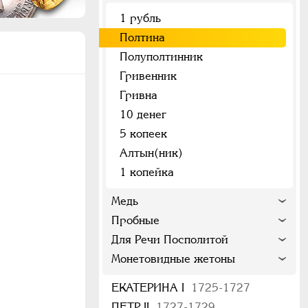
1 рубль
Полтина
Полуполтинник
Гривенник
Гривна
10 денег
5 копеек
Алтын(ник)
1 копейка
Медь
Пробные
Для Речи Посполитой
Монетовидные жетоны
ЕКАТЕРИНА I
1725-1727
ПЕТР II
1727-1729