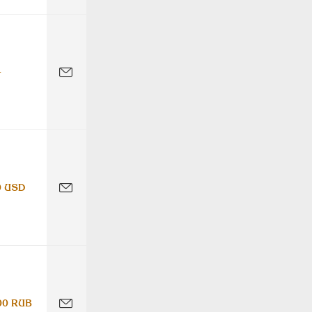
-
0 USD
00 RUB