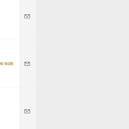
-
00 RUB
-