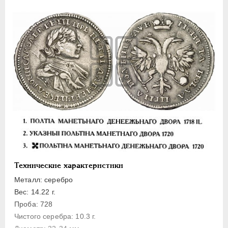
Полуполтинник
Гривенник
Гривна
10 денег
5 копеек
Алтын(ник)
1 копейка
Медь
Пробные
Для Речи Посполитой
Монетовидные жетоны
Технические характеристики
ЕКАТЕРИНА I
1725-1727
Металл: серебро
ПЕТР II
1727-1729
Вес: 14.22 г.
АННА ИОАННОВНА
1730-1740
Проба: 728
ИОАНН АНТОНОВИЧ
1740-1741
Чистого серебра: 10.3 г.