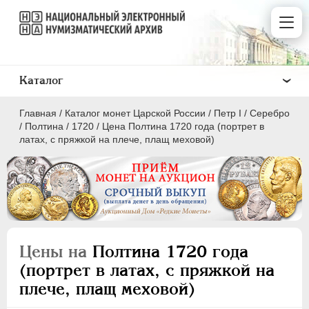
Каталог
Главная
/
Каталог монет Царской России
/
Пeтр I
/
Серебро
/
Полтина
/
1720
/
Цена Полтина 1720 года (портрет в
латах, с пряжкой на плече, плащ меховой)
ПEТР I
1699 - 1725
Золото
Серебро
Цены на
Полтина 1720 года
(портрет в латах, с пряжкой на
1 рубль
плече, плащ меховой)
Полтина