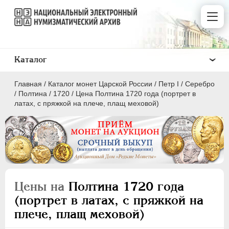
Каталог
Главная
/
Каталог монет Царской России
/
Пeтр I
/
Серебро
/
Полтина
/
1720
/
Цена Полтина 1720 года (портрет в
латах, с пряжкой на плече, плащ меховой)
ПEТР I
1699 - 1725
Золото
Серебро
Цены на
Полтина 1720 года
(портрет в латах, с пряжкой на
1 рубль
плече, плащ меховой)
Полтина