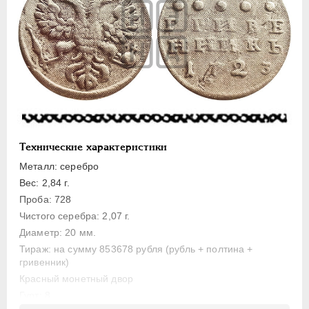
Полуполтинник
Гривенник
Гривна
10 денег
5 копеек
Алтын(ник)
1 копейка
Технические характеристики
Медь
Металл: серебро
Пробные
Вес: 2,84 г.
Для Речи Посполитой
Проба: 728
Монетовидные жетоны
Чистого серебра: 2,07 г.
ЕКАТЕРИНА I
1725-1727
Диаметр: 20 мм.
Тираж: на сумму 853678 рубля (рубль + полтина +
ПЕТР II
1727-1729
гривенник)
АННА ИОАННОВНА
1730-1740
Красный монетный двор
ИОАНН АНТОНОВИЧ
1740-1741
Гурт: 8