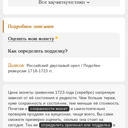
ЕЛИЗАВЕТА
1741-1762
Все характеристики
Литература и редкость
ПЕТР III
1762-1762
Биткин
: #1140 (R4)
ЕКАТЕРИНА II
1762-1796
Петров
: 100 рублей
ПАВЕЛ I
1796-1801
Подробное описание
Уздеников
: 0615 (черта с двумя точками)
АЛЕКСАНДР I
1801-1825
Дьяков
: 1
Оценить мою монету
НИКОЛАЙ I
1826-1855
Дьяков ЗС
: 1427 (R4)
АЛЕКСАНДР II
1855-1881
Семёнов
: не вошла в описание
Как определить подделку?
Гиль
: не вошла в описание
АЛЕКСАНДР III
1881-1894
НИКОЛАЙ II
1894-1917
Дьяков:
Российский двуглавый орел / Подобен
реверсам 1718-1723 гг..
ВРЕМЕННОЕ ПРАВ.
1917-1918
ИНОСТРАННЫЕ
1768-1918
Цена монеты гривенник 1723 года (серебро) напрямую
зависит от её состояния и редкости. Чем больше тираж,
хуже сохранность и состояние, тем меньше её стоимость.
Почитав о
сохранности монет
и самостоятельно
проверив продажи на аукционах, чаще всего, Вы сами
сможете примерно оценить, сколько она стоит на
сегодня. Так же
определить оригинал или подделка
в