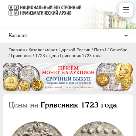
Каталог
Главная
/
Каталог монет Царской России
/
Пeтр I
/
Серебро
/
Гривенник
/
1723
/
Цена Гривенник 1723 года
ПEТР I
1699 - 1725
Золото
Цены на
Гривенник 1723 года
Серебро
1 рубль
Полтина