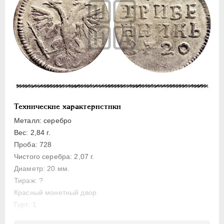
Полуполтинник
Гривенник
Гривна
10 денег
5 копеек
Алтын(ник)
1 копейка
Технические характеристики
Медь
Металл: серебро
Пробные
Вес: 2,84 г.
Для Речи Посполитой
Проба: 728
Монетовидные жетоны
Чистого серебра: 2,07 г.
ЕКАТЕРИНА I
1725-1727
Диаметр: 20 мм.
Тираж: ?
ПЕТР II
1727-1729
Красный монетный двор
АННА ИОАННОВНА
1730-1740
Гурт: 1
ИОАНН АНТОНОВИЧ
1740-1741