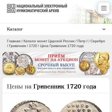
Каталог
Главная
/
Каталог монет Царской России
/
Пeтр I
/
Серебро
/
Гривенник
/
1720
/
Цена Гривенник 1720 года
ПEТР I
1699 - 1725
Золото
Цены на
Гривенник 1720 года
Серебро
1 рубль
Полтина