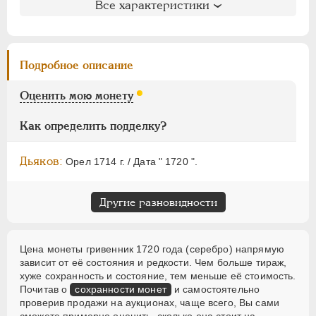
ЕЛИЗАВЕТА
1741-1762
Литература и редкость
Все характеристики
ПЕТР III
1762-1762
Биткин
: #1138 (R2)
ЕКАТЕРИНА II
1762-1796
Петров
: 20 рублей (№2)
Уздеников
: 0597 (черта)
ПАВЕЛ I
1796-1801
Подробное описание
Дьяков
: не вошла в описание
АЛЕКСАНДР I
1801-1825
Дьяков ЗС
: 1093 (R3)
Оценить мою монету
НИКОЛАЙ I
1826-1855
Семёнов
: не вошла в описание
АЛЕКСАНДР II
1855-1881
Гиль
: точка
Как определить подделку?
АЛЕКСАНДР III
1881-1894
НИКОЛАЙ II
1894-1917
Дьяков:
Орел 1714 г. / Дата " 1720 ".
ВРЕМЕННОЕ ПРАВ.
1917-1918
ИНОСТРАННЫЕ
1768-1918
Другие разновидности
Цена монеты гривенник 1720 года (серебро) напрямую
зависит от её состояния и редкости. Чем больше тираж,
хуже сохранность и состояние, тем меньше её стоимость.
Почитав о
сохранности монет
и самостоятельно
проверив продажи на аукционах, чаще всего, Вы сами