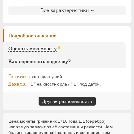
ЕЛИЗАВЕТА
1741-1762
Гурт: 1
ПЕТР III
1762-1762
Все характеристики
Литература и редкость
ЕКАТЕРИНА II
1762-1796
Биткин
: #1114 (R2)
ПАВЕЛ I
1796-1801
Петров
: 5 рублей
АЛЕКСАНДР I
1801-1825
Подробное описание
Уздеников
: 0566 (точка)
НИКОЛАЙ I
1826-1855
Дьяков
: не вошла в описание
Оценить мою монету
АЛЕКСАНДР II
1855-1881
Дьяков ЗС
: 614 (R2)
АЛЕКСАНДР III
1881-1894
Семёнов
: не вошла в описание
Как определить подделку?
ГМ
: не вошла в описание
НИКОЛАЙ II
1894-1917
Гиль
: 7
ВРЕМЕННОЕ ПРАВ.
1917-1918
Биткин:
хвост орла узкий.
ИНОСТРАННЫЕ
1768-1918
Дьяков:
" L " на хвосте орла / " L " под датой.
Другие разновидности
Цена монеты гривенник 1718 года L/L (серебро)
напрямую зависит от её состояния и редкости. Чем
больше тираж, хуже сохранность и состояние, тем