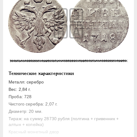
Полуполтинник
Гривенник
Гривна
10 денег
5 копеек
Алтын(ник)
1 копейка
Медь
Технические характеристики
Пробные
Металл: серебро
Для Речи Посполитой
Вес: 2,84 г.
Монетовидные жетоны
Проба: 728
ЕКАТЕРИНА I
1725-1727
Чистого серебра: 2,07 г.
ПЕТР II
1727-1729
Диаметр: 20 мм.
Тираж: на сумму 28730 рубля (полтина + гривенник +
АННА ИОАННОВНА
1730-1740
алтын + копейка)
ИОАНН АНТОНОВИЧ
1740-1741
Красный монетный двор