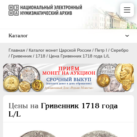
Каталог
Главная
/
Каталог монет Царской России
/
Пeтр I
/
Серебро
/
Гривенник
/
1718
/
Цена Гривенник 1718 года L/L
ПEТР I
1699 - 1725
Золото
Цены на
Гривенник 1718 года
Серебро
L/L
1 рубль
Полтина