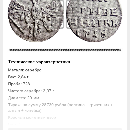
Полуполтинник
Гривенник
Гривна
10 денег
5 копеек
Алтын(ник)
1 копейка
Технические характеристики
Медь
Металл: серебро
Пробные
Вес: 2,84 г.
Для Речи Посполитой
Проба: 728
Монетовидные жетоны
Чистого серебра: 2,07 г.
ЕКАТЕРИНА I
1725-1727
Диаметр: 20 мм.
Тираж: на сумму 28730 рубля (полтина + гривенник +
ПЕТР II
1727-1729
алтын + копейка)
АННА ИОАННОВНА
1730-1740
Красный монетный двор
ИОАНН АНТОНОВИЧ
1740-1741
Гурт: 1