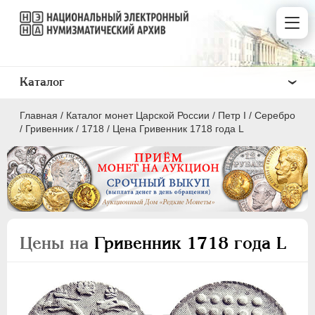
Каталог
Главная
/
Каталог монет Царской России
/
Пeтр I
/
Серебро
/
Гривенник
/
1718
/
Цена Гривенник 1718 года L
ПEТР I
1699 - 1725
Золото
Цены на
Гривенник 1718 года L
Серебро
1 рубль
Полтина