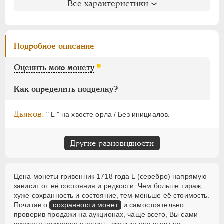
ЕЛИЗАВЕТА
1741-1762
Все характеристики
Литература и редкость
ПЕТР III
1762-1762
Биткин
: #1112 (R)
ЕКАТЕРИНА II
1762-1796
Петров
: 4 рубля
ПАВЕЛ I
1796-1801
Подробное описание
Уздеников
: 0565 (черта)
АЛЕКСАНДР I
1801-1825
Дьяков
: 5
Оценить мою монету
НИКОЛАЙ I
1826-1855
Дьяков ЗС
: 609 (R1)
АЛЕКСАНДР II
1855-1881
Семёнов
: 150-2500 (R2+)
Как определить подделку?
ГМ
: 93.6
АЛЕКСАНДР III
1881-1894
Гиль
: 6 (черта)
НИКОЛАЙ II
1894-1917
Дьяков:
" L " на хвосте орла / Без инициалов.
ВРЕМЕННОЕ ПРАВ.
1917-1918
ИНОСТРАННЫЕ
1768-1918
Другие разновидности
Цена монеты гривенник 1718 года L (серебро) напрямую
зависит от её состояния и редкости. Чем больше тираж,
хуже сохранность и состояние, тем меньше её стоимость.
Почитав о
сохранности монет
и самостоятельно
проверив продажи на аукционах, чаще всего, Вы сами