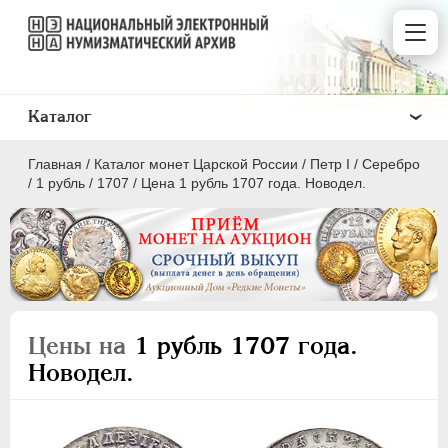
Каталог
Главная
/
Каталог монет Царской России
/
Пeтр I
/
Серебро
/
1 рубль
/
1707
/
Цена 1 рубль 1707 года. Новодел.
ПEТР I
1699 - 1725
Золото
Цены на
1 рубль 1707 года.
Серебро
Новодел.
1 рубль
Полтина