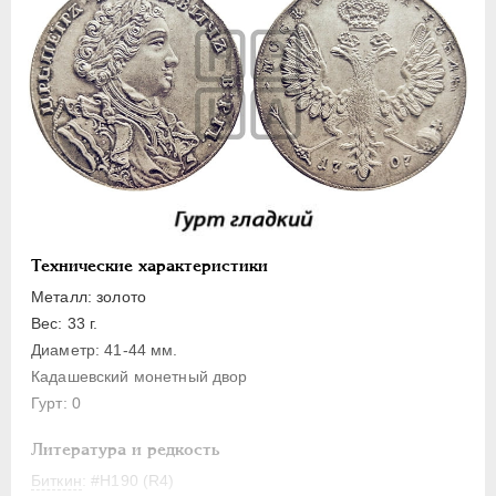
Полуполтинник
Гривенник
Гривна
10 денег
5 копеек
Алтын(ник)
1 копейка
Медь
Технические характеристики
Пробные
Металл: золото
Для Речи Посполитой
Вес: 33 г.
Монетовидные жетоны
Диаметр: 41-44 мм.
ЕКАТЕРИНА I
1725-1727
Кадашевский монетный двор
ПЕТР II
1727-1729
Гурт: 0
АННА ИОАННОВНА
1730-1740
Литература и редкость
ИОАНН АНТОНОВИЧ
1740-1741
Биткин
: #H190 (R4)