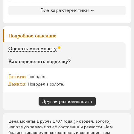
ЕЛИЗАВЕТА
1741-1762
Петров
: не вошла в описание
ПЕТР III
1762-1762
Все характеристики
Уздеников
: 0360 (единственный экземпляр)
ЕКАТЕРИНА II
1762-1796
Дьяков
: N
Дьяков ЗС
: 230 (R5)
ПАВЕЛ I
1796-1801
Семёнов
: 39-10 (H3)
АЛЕКСАНДР I
1801-1825
Подробное описание
ГМ
: не вошла в описание
НИКОЛАЙ I
1826-1855
Гиль
: не вошла в описание
Оценить мою монету
АЛЕКСАНДР II
1855-1881
АЛЕКСАНДР III
1881-1894
Как определить подделку?
НИКОЛАЙ II
1894-1917
ВРЕМЕННОЕ ПРАВ.
1917-1918
Биткин:
новодел.
ИНОСТРАННЫЕ
1768-1918
Дьяков:
Новодел в золоте.
Другие разновидности
Цена монеты 1 рубль 1707 года ( новодел, золото)
напрямую зависит от её состояния и редкости. Чем
больше тираж, хуже сохранность и состояние, тем