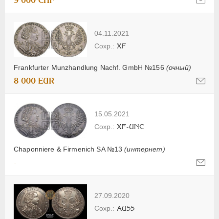
9 000 CHF
04.11.2021
XF
Frankfurter Munzhandlung Nachf. GmbH №156
(очный)
8 000 EUR
15.05.2021
XF-UNC
Chaponniere & Firmenich SA №13
(интернет)
-
27.09.2020
AU55