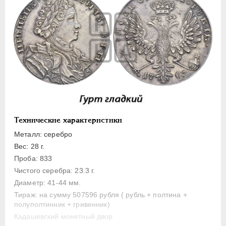
Полуполтинник
Гривенник
Гривна
10 денег
5 копеек
Алтын(ник)
1 копейка
Медь
Технические характеристики
Пробные
Металл: серебро
Для Речи Посполитой
Вес: 28 г.
Монетовидные жетоны
Проба: 833
ЕКАТЕРИНА I
1725-1727
Чистого серебра: 23.3 г.
Диаметр: 41-44 мм.
ПЕТР II
1727-1729
Тираж: на сумму 507596 рубля ( рубль + полтина +
АННА ИОАННОВНА
1730-1740
полуполтинник + гривенник)
ИОАНН АНТОНОВИЧ
1740-1741
Кадашевский монетный двор