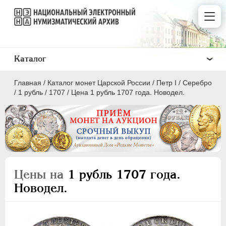
Каталог
Главная
/
Каталог монет Царской России
/
Пeтр I
/
Серебро
/
1 рубль
/
1707
/
Цена 1 рубль 1707 года. Новодел.
ПEТР I
1699 - 1725
Золото
Цены на
1 рубль 1707 года.
Серебро
Новодел.
1 рубль
Полтина