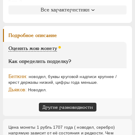
ЕЛИЗАВЕТА
1741-1762
Гурт: 0
ПЕТР III
1762-1762
Все характеристики
Литература и редкость
ЕКАТЕРИНА II
1762-1796
Биткин
: #H188 (R2)
ПАВЕЛ I
1796-1801
Петров
: не вошла в описание
АЛЕКСАНДР I
1801-1825
Подробное описание
Уздеников
: 0505 (черта)
НИКОЛАЙ I
1826-1855
Дьяков
: N
Оценить мою монету
АЛЕКСАНДР II
1855-1881
Дьяков ЗС
: 236 (R3)
АЛЕКСАНДР III
1881-1894
Семёнов
: 39-10 (H1)
Как определить подделку?
ГМ
: не вошла в описание
НИКОЛАЙ II
1894-1917
Гиль
: не вошла в описание
ВРЕМЕННОЕ ПРАВ.
1917-1918
Биткин:
новодел, буквы круговой надписи крупнее /
крест державы низкий, цифры года меньше.
ИНОСТРАННЫЕ
1768-1918
Дьяков:
Новодел.
Другие разновидности
Цена монеты 1 рубль 1707 года ( новодел, серебро)
напрямую зависит от её состояния и редкости. Чем