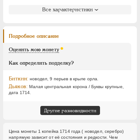
ЕЛИЗАВЕТА
1741-1762
Литература и редкость
ПЕТР III
1762-1762
Все характеристики
Биткин
: #Н1270 (R2)
ЕКАТЕРИНА II
1762-1796
Петров
: не вошла в описание
ПАВЕЛ I
1796-1801
Уздеников
: 0551 (точка)
АЛЕКСАНДР I
1801-1825
Подробное описание
Дьяков
: N
НИКОЛАЙ I
1826-1855
Дьяков ЗС
: 479 (R2)
Оценить мою монету
АЛЕКСАНДР II
1855-1881
Семёнов
: 172-3 (H1)
АЛЕКСАНДР III
1881-1894
ГМ
: не вошла в описание
Как определить подделку?
Гиль
: не вошла в описание
НИКОЛАЙ II
1894-1917
Биткин:
ВРЕМЕННОЕ ПРАВ.
1917-1918
новодел, 9 перьев в крыле орла.
Дьяков:
Малая центральная корона / Буквы крупные,
ИНОСТРАННЫЕ
1768-1918
дата 1714.
Другие разновидности
Цена монеты 1 копейка 1714 года ( новодел, серебро)
напрямую зависит от её состояния и редкости. Чем