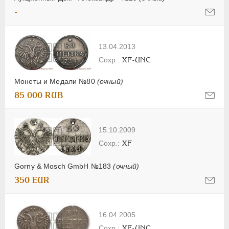
-
13.04.2013
XF-UNC
Монеты и Медали №80
(очный)
85 000 RUB
15.10.2009
XF
Gorny & Mosch GmbH №183
(очный)
350 EUR
16.04.2005
XF-UNC