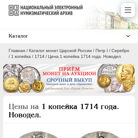
Каталог
Главная
/
Каталог монет Царской России
/
Пeтр I
/
Серебро
/
1 копейка
/
1714
/
Цена 1 копейка 1714 года. Новодел.
ПEТР I
1699 - 1725
Золото
Цены на
1 копейка 1714 года.
Серебро
Новодел.
1 рубль
Полтина