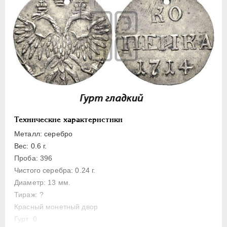
Полуполтинник
Гривенник
Гривна
10 денег
5 копеек
Алтын(ник)
1 копейка
Медь
Технические характеристики
Пробные
Металл: серебро
Для Речи Посполитой
Вес: 0.6 г.
Монетовидные жетоны
Проба: 396
ЕКАТЕРИНА I
1725-1727
Чистого серебра: 0.24 г.
Диаметр: 13 мм.
ПЕТР II
1727-1729
Тираж: ?
АННА ИОАННОВНА
1730-1740
Красный монетный двор
ИОАНН АНТОНОВИЧ
1740-1741
Гурт: 0