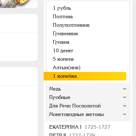
1 рубль
Полтина
Полуполтинник
Гривенник
Гривна
10 денег
5 копеек
Алтын(ник)
1 копейка
Медь
Пробные
Для Речи Посполитой
Монетовидные жетоны
ЕКАТЕРИНА I
1725-1727
ПЕТР II
1727-1729