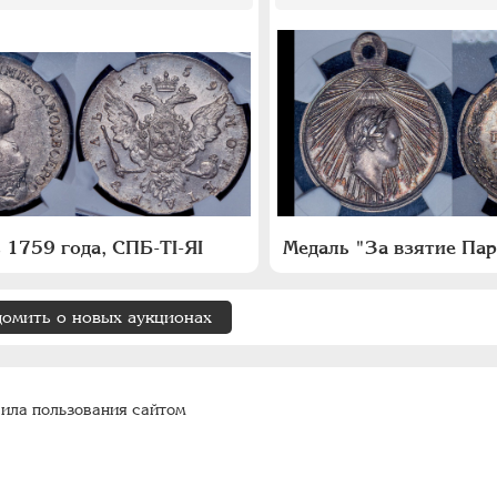
 1759 года, СПБ-ТI-ЯI
домить о новых аукционах
ила пользования сайтом