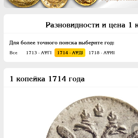
Разновидности и цена 1 
Для более точного поиска выберите год:
Все
1713 - АѰГI
1714 - АѰДI
1718 - АѰИI
1 копейка 1714 года