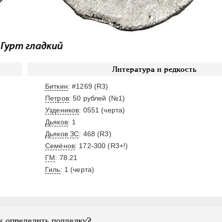
Литература и редкость
Биткин
: #1269 (R3)
Петров
: 50 рублей (№1)
Уздеников
: 0551 (черта)
Дьяков
: 1
Дьяков ЗС
: 468 (R3)
Семёнов
: 172-300 (R3+!)
ГМ
: 78.21
Гиль
: 1 (черта)
к определить подделку?