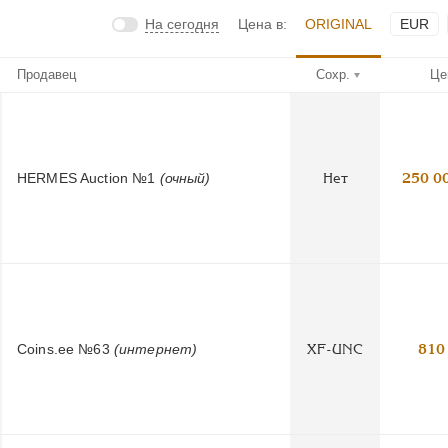
На сегодня
Цена в:
ORIGINAL
EUR
Продавец
Сохр.
Це
HERMES Auction №1
(очный)
Нет
250 0
Coins.ee №63
(интернет)
XF-UNC
810