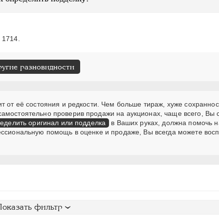
 1714.
ругие разновидности
т от её состояния и редкости. Чем больше тираж, хуже сохраннос
самостоятельно проверив продажи на аукционах, чаще всего, Вы
еделить оригинал или подделка
в Ваших руках, должна помочь н
ессиональную помощь в оценке и продаже, Вы всегда можете вос
Показать фильтр