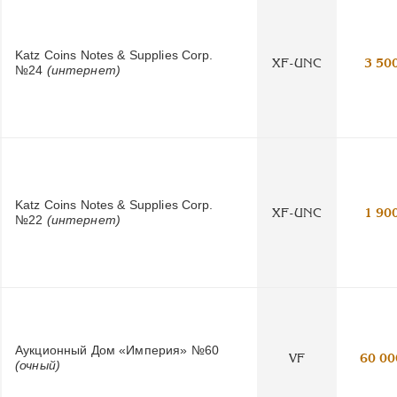
Katz Coins Notes & Supplies Corp.
XF-UNC
3 50
№24
(интернет)
Katz Coins Notes & Supplies Corp.
XF-UNC
1 90
№22
(интернет)
Аукционный Дом «Империя» №60
VF
60 00
(очный)