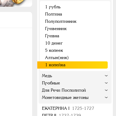
1 рубль
Полтина
Полуполтинник
Гривенник
Гривна
10 денег
5 копеек
Алтын(ник)
1 копейка
Медь
Пробные
Для Речи Посполитой
Монетовидные жетоны
ЕКАТЕРИНА I
1725-1727
ПЕТР II
1727-1729