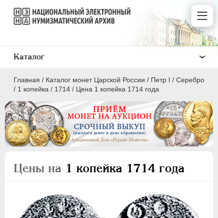
Каталог
Главная
/
Каталог монет Царской России
/
Пeтр I
/
Серебро
/
1 копейка
/
1714
/
Цена 1 копейка 1714 года
ПEТР I
1699 - 1725
Золото
Цены на
1 копейка 1714 года
Серебро
1 рубль
Полтина