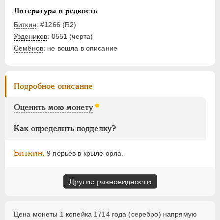
ЕЛИЗАВЕТА
1741-1762
Литература и редкость
ПЕТР III
1762-1762
Биткин
: #1266 (R2)
ЕКАТЕРИНА II
1762-1796
Уздеников
: 0551 (черта)
ПАВЕЛ I
1796-1801
Семёнов
: не вошла в описание
АЛЕКСАНДР I
1801-1825
НИКОЛАЙ I
1826-1855
АЛЕКСАНДР II
1855-1881
Подробное описание
АЛЕКСАНДР III
1881-1894
Оценить мою монету
НИКОЛАЙ II
1894-1917
ВРЕМЕННОЕ ПРАВ.
1917-1918
Как определить подделку?
ИНОСТРАННЫЕ
1768-1918
Биткин:
9 перьев в крыле орла.
Другие разновидности
Цена монеты 1 копейка 1714 года (серебро) напрямую