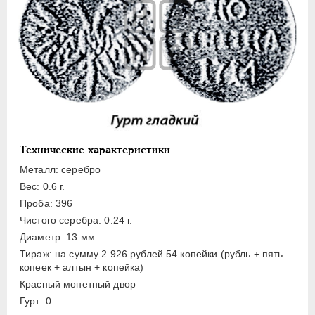
Полуполтинник
Гривенник
Гривна
10 денег
5 копеек
Алтын(ник)
1 копейка
Технические характеристики
Медь
Металл: серебро
Пробные
Вес: 0.6 г.
Для Речи Посполитой
Проба: 396
Монетовидные жетоны
Чистого серебра: 0.24 г.
ЕКАТЕРИНА I
1725-1727
Диаметр: 13 мм.
Тираж: на сумму 2 926 рублей 54 копейки (рубль + пять
ПЕТР II
1727-1729
копеек + алтын + копейка)
АННА ИОАННОВНА
1730-1740
Красный монетный двор
ИОАНН АНТОНОВИЧ
1740-1741
Гурт: 0