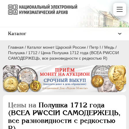
Каталог
Главная
/
Каталог монет Царской России
/
Пeтр I
/
Медь
/
Полушка
/
1712
/
Цена Полушка 1712 года (ВСЕА РWCСIИ
САМОДЕРЖЕЦЬ, все разновидности с редкостью R)
ПEТР I
1699 - 1725
Золото
Серебро
Цены на
Полушка 1712 года
Медь
(ВСЕА РWCСIИ САМОДЕРЖЕЦЬ,
все разновидности с редкостью
5 копеек
R)