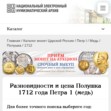
Каталог
Главная
/
Каталог монет Царской России
/
Пeтр I
/
Медь
/
Полушка
/
1712
ПEТР I
1699 - 1725
Золото
Разновидности и цена Полушка
Серебро
1712 года Петра 1 (медь)
Медь
5 копеек
Для более точного поиска выберите год: