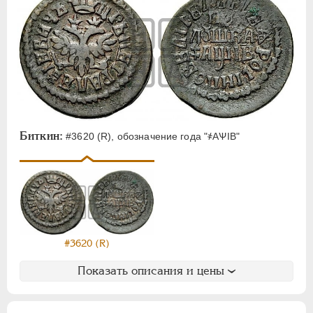
Биткин:
#3620 (R), обозначение года "҂АѰIВ"
#3620 (R)
Показать описания и цены