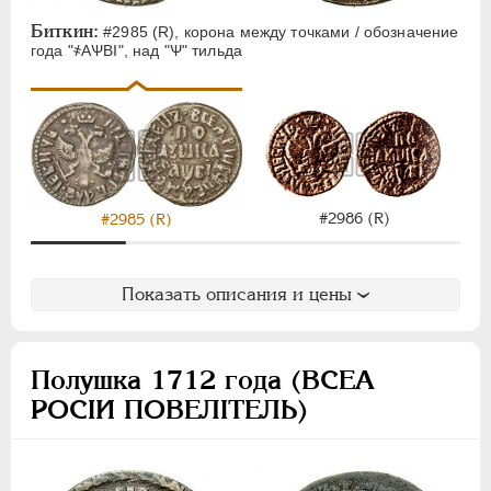
Биткин:
#2985 (R), корона между точками / обозначение
года "҂АѰВI", над "Ѱ" тильда
#2986 (R)
#2985 (R)
Показать описания и цены
Полушка 1712 года (ВСЕА
РОСIИ ПОВЕЛIТЕЛЬ)