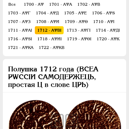
1 копейка
Все
1700 - АѰ
1701 - АѰА
1702 - АѰВ
Денга
1703 - АѰГ
1704 - АѰД
1705 - АѰЕ
1706 - АѰS
Полушка
1707 - АѰЗ
1708 - АѰИ
1709 - АѰѲ
1710 - АѰI
Полполушки
1711 - АѰАI
1712 - АѰВI
1713 - АѰГI
1714 - АѰДI
Пробные
1716 - АѰSI
1718 - АѰИI
1719 - АѰѲI
1720 - АѰК
Для Речи Посполитой
1721 - АѰКА
1722 - АѰКВ
Монетовидные жетоны
ЕКАТЕРИНА I
1725-1727
Полушка 1712 года (ВСЕА
ПЕТР II
1727-1729
РWCСIИ САМОДЕРЖЕЦЬ,
АННА ИОАННОВНА
1730-1740
простая Ц в слове ЦРЬ)
ИОАНН АНТОНОВИЧ
1740-1741
ЕЛИЗАВЕТА
1741-1762
ПЕТР III
1762-1762
ЕКАТЕРИНА II
1762-1796
ПАВЕЛ I
1796-1801