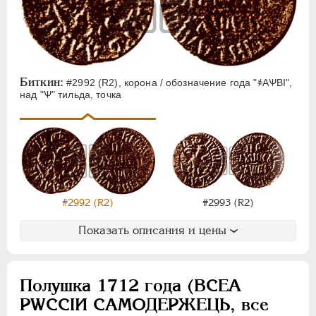
АЛЕКСАНДР I
1801-1825
НИКОЛАЙ I
1826-1855
АЛЕКСАНДР II
1855-1881
АЛЕКСАНДР III
1881-1894
НИКОЛАЙ II
1894-1917
Биткин:
#2992 (R2), корона / обозначение года "҂АѰВI",
над "Ѱ" тильда, точка
ВРЕМЕННОЕ ПРАВ.
1917-1918
ИНОСТРАННЫЕ
1768-1918
#2992 (R2)
#2993 (R2)
Показать описания и цены
Полушка 1712 года (ВСЕА
РWCСIИ САМОДЕРЖЕЦЬ, все