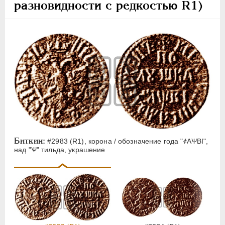
разновидности с редкостью R1)
Биткин:
#2983 (R1), корона / обозначение года "҂АѰВI",
над "Ѱ" тильда, украшение