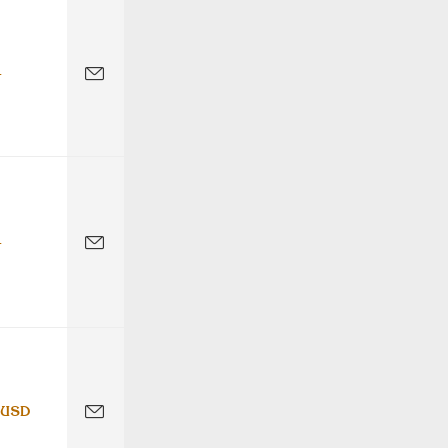
-
-
 USD