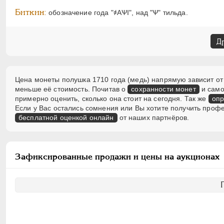
Биткин:
обозначение года "҂АѰI", над "Ѱ" тильда.
Д
Цена монеты полушка 1710 года (медь) напрямую зависит от 
меньше её стоимость. Почитав о
сохранности монет
и само
примерно оценить, сколько она стоит на сегодня. Так же
опр
Если у Вас остались сомнения или Вы хотите получить проф
бесплатной оценкой онлайн
от наших партнёров.
Зафиксированные продажи и цены на аукционах