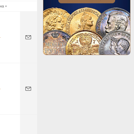
на
-
-