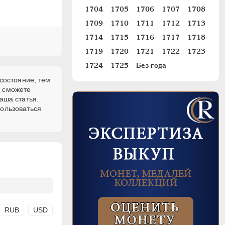
1704
1705
1706
1707
1708
1709
1710
1711
1712
1713
1714
1715
1716
1717
1718
1719
1720
1721
1722
1723
1724
1725
Без года
состояние, тем
и сможете
аша статья.
пользоваться
RUB
USD