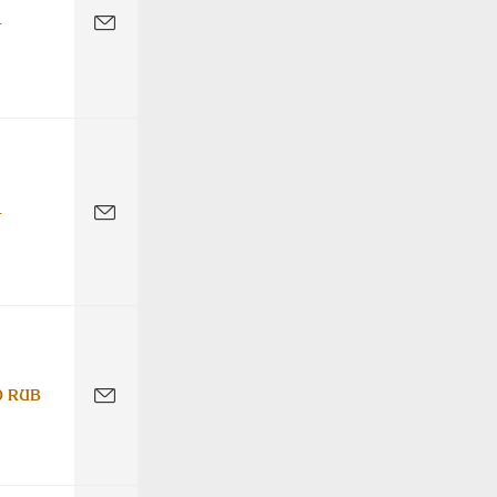
-
-
0 RUB