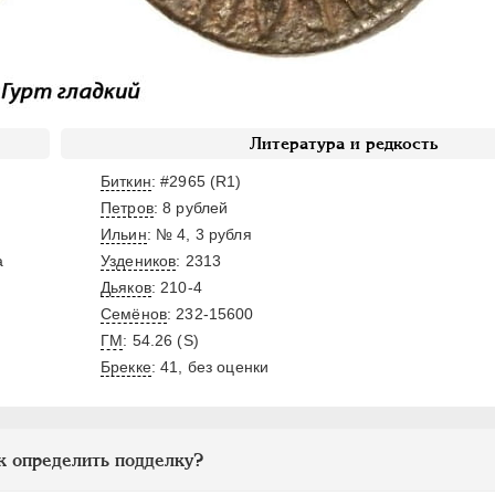
Литература и редкость
Биткин
: #2965 (R1)
Петров
: 8 рублей
Ильин
: № 4, 3 рубля
а
Уздеников
: 2313
Дьяков
: 210-4
Семёнов
: 232-15600
ГМ
: 54.26 (S)
Брекке
: 41, без оценки
к определить подделку?