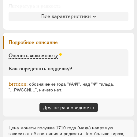
АЛЕКСАНДР I
1801-1825
Литература и редкость
НИКОЛАЙ I
1826-1855
Биткин
: #2963 (R1)
Все характеристики
АЛЕКСАНДР II
1855-1881
Петров
: 3 рубля
АЛЕКСАНДР III
1881-1894
Ильин
: № 2, 3 рубля
НИКОЛАЙ II
1894-1917
Уздеников
: 2313
Подробное описание
ВРЕМЕННОЕ ПРАВ.
1917-1918
Дьяков
: 209-2
ИНОСТРАННЫЕ
1768-1918
Семёнов
: 232-16300
Оценить мою монету
ГМ
: 54.20
Брекке
: 40, без оценки
Как определить подделку?
Биткин:
обозначение года "҂АѰI", над "Ѱ" тильда,
"...РWССИI...", ничего нет.
Другие разновидности
Цена монеты полушка 1710 года (медь) напрямую
зависит от её состояния и редкости. Чем больше тираж,