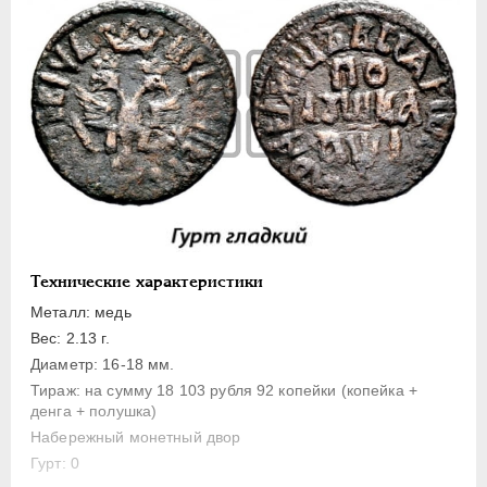
1 копейка
Денга
Полушка
Полполушки
Пробные
Для Речи Посполитой
Монетовидные жетоны
ЕКАТЕРИНА I
1725-1727
ПЕТР II
1727-1729
Технические характеристики
АННА ИОАННОВНА
1730-1740
Металл: медь
ИОАНН АНТОНОВИЧ
1740-1741
Вес: 2.13 г.
ЕЛИЗАВЕТА
1741-1762
Диаметр: 16-18 мм.
Тираж: на сумму 18 103 рубля 92 копейки (копейка +
ПЕТР III
1762-1762
денга + полушка)
ЕКАТЕРИНА II
1762-1796
Набережный монетный двор
ПАВЕЛ I
1796-1801
Гурт: 0