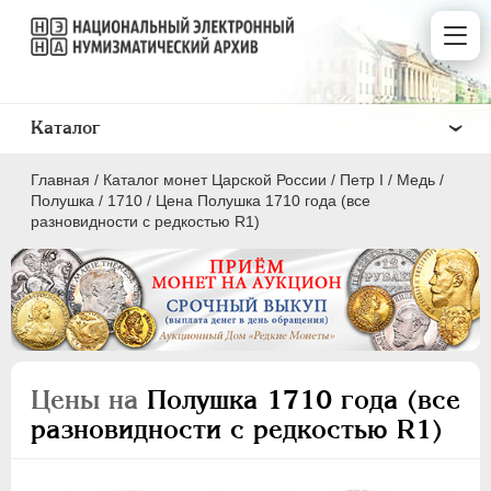
Каталог
Главная
/
Каталог монет Царской России
/
Пeтр I
/
Медь
/
Полушка
/
1710
/
Цена Полушка 1710 года (все
разновидности с редкостью R1)
ПEТР I
1699 - 1725
Золото
Серебро
Цены на
Полушка 1710 года (все
Медь
разновидности с редкостью R1)
5 копеек