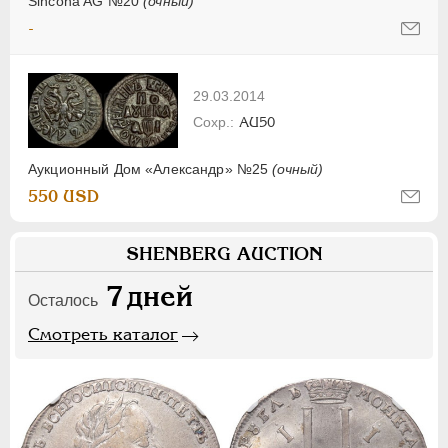
Sincona AG №20
(очный)
-
29.03.2014
AU50
Аукционный Дом «Александр» №25
(очный)
550 USD
SHENBERG AUCTION
7
дней
Осталось
Смотреть каталог