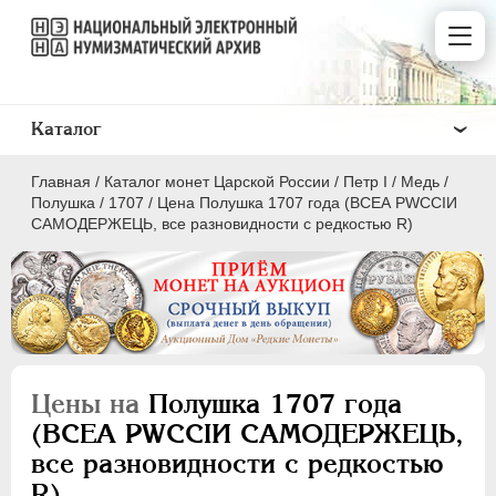
Каталог
Главная
/
Каталог монет Царской России
/
Пeтр I
/
Медь
/
Полушка
/
1707
/
Цена Полушка 1707 года (ВСЕА РWCСIИ
САМОДЕРЖЕЦЬ, все разновидности с редкостью R)
ПEТР I
1699 - 1725
Золото
Серебро
Цены на
Полушка 1707 года
Медь
(ВСЕА РWCСIИ САМОДЕРЖЕЦЬ,
все разновидности с редкостью
5 копеек
R)