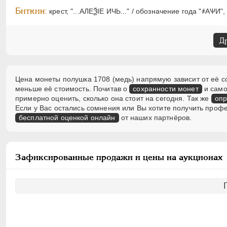
Биткин:
крест, "...АЛЕѮIЕ ИЧЬ..." / обозначение года "҂АѰИ",
Д
Цена монеты полушка 1708 (медь) напрямую зависит от её со
меньше её стоимость. Почитав о
сохранности монет
и само
примерно оценить, сколько она стоит на сегодня. Так же
опр
Если у Вас остались сомнения или Вы хотите получить проф
бесплатной оценкой онлайн
от наших партнёров.
Зафиксированные продажи и цены на аукционах