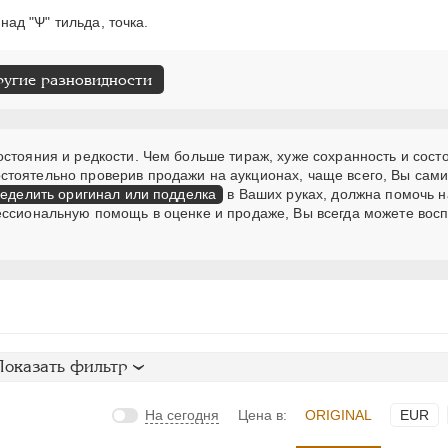
 над "Ѱ" тильда, точка.
ругие разновидности
стояния и редкости. Чем больше тираж, хуже сохранность и сост
стоятельно проверив продажи на аукционах, чаще всего, Вы сам
еделить оригинал или подделка
в Ваших руках, должна помочь н
ессиональную помощь в оценке и продаже, Вы всегда можете вос
Показать фильтр
На сегодня
Цена в:
ORIGINAL
EUR