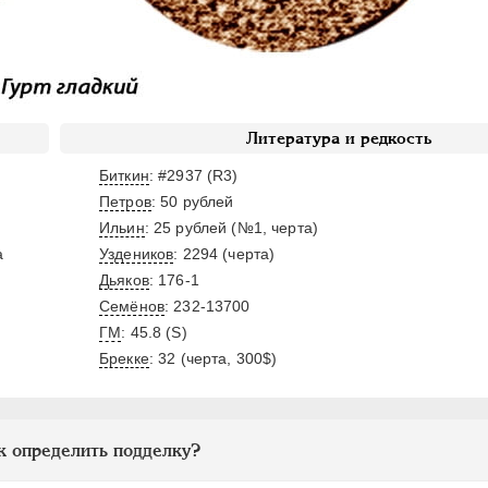
Литература и редкость
Биткин
: #2937 (R3)
Петров
: 50 рублей
Ильин
: 25 рублей (№1, черта)
а
Уздеников
: 2294 (черта)
Дьяков
: 176-1
Семёнов
: 232-13700
ГМ
: 45.8 (S)
Брекке
: 32 (черта, 300$)
к определить подделку?