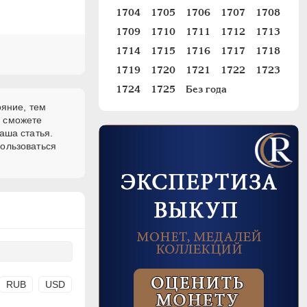
1704
1705
1706
1707
1708
1709
1710
1711
1712
1713
1714
1715
1716
1717
1718
1719
1720
1721
1722
1723
1724
1725
Без года
ояние, тем
и сможете
аша статья.
пользоваться
RUB
USD