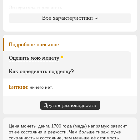
АЛЕКСАНДР I
1801-1825
Литература и редкость
НИКОЛАЙ I
1826-1855
Биткин
: #1418 (R)
АЛЕКСАНДР II
1855-1881
Все характеристики
Петров
: 10 рублей
АЛЕКСАНДР III
1881-1894
Ильин
: №29, 1 рубль
НИКОЛАЙ II
1894-1917
Уздеников
: 2246
ВРЕМЕННОЕ ПРАВ.
1917-1918
Подробное описание
Дьяков
: 35-35
ИНОСТРАННЫЕ
1768-1918
Семёнов
: 219-5100
Оценить мою монету
ГМ
: 4.22
Брекке
: 90 (125$)
Как определить подделку?
Биткин:
ничего нет.
Другие разновидности
Цена монеты денга 1700 года (медь) напрямую зависит
от её состояния и редкости. Чем больше тираж, хуже
сохранность и состояние, тем меньше её стоимость.