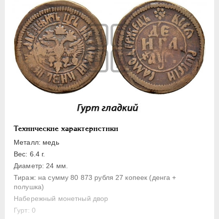
1 копейка
Денга
Полушка
Полполушки
Пробные
Для Речи Посполитой
Монетовидные жетоны
ЕКАТЕРИНА I
1725-1727
ПЕТР II
1727-1729
Технические характеристики
АННА ИОАННОВНА
1730-1740
Металл: медь
ИОАНН АНТОНОВИЧ
1740-1741
Вес: 6.4 г.
ЕЛИЗАВЕТА
1741-1762
Диаметр: 24 мм.
Тираж: на сумму 80 873 рубля 27 копеек (денга +
ПЕТР III
1762-1762
полушка)
ЕКАТЕРИНА II
1762-1796
Набережный монетный двор
ПАВЕЛ I
1796-1801
Гурт: 0