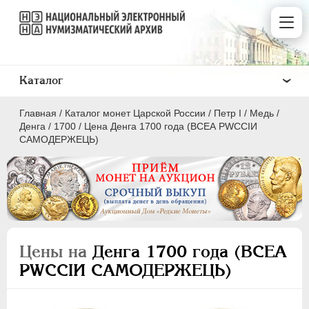
Каталог
Главная
/
Каталог монет Царской России
/
Пeтр I
/
Медь
/
Денга
/
1700
/
Цена Денга 1700 года (ВСЕА РWССIИ
САМОДЕРЖЕЦЬ)
ПEТР I
1699 - 1725
Золото
Серебро
Цены на
Денга 1700 года (ВСЕА
Медь
РWССIИ САМОДЕРЖЕЦЬ)
5 копеек