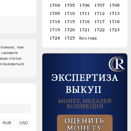
1704
1705
1706
1707
1708
1709
1710
1711
1712
1713
1714
1715
1716
1717
1718
1719
1720
1721
1722
1723
1724
1725
Без года
стояние, тем
и сможете
аша статья.
пользоваться
RUB
USD