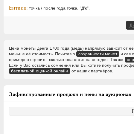
Биткин:
точка / после года точка, "Д'є".
Д
Цена монеты денга 1700 года (медь) напрямую зависит от её
меньше её стоимость. Почитав о
сохранности монет
и само
примерно оценить, сколько она стоит на сегодня. Так же
опр
Если у Вас остались сомнения или Вы хотите получить проф
бесплатной оценкой онлайн
от наших партнёров.
Зафиксированные продажи и цены на аукционах