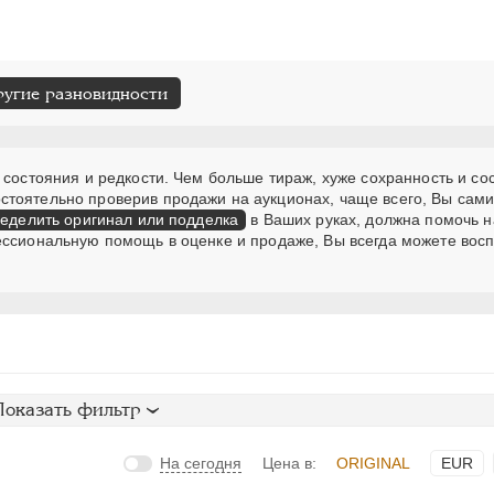
ругие разновидности
 состояния и редкости. Чем больше тираж, хуже сохранность и со
стоятельно проверив продажи на аукционах, чаще всего, Вы сам
еделить оригинал или подделка
в Ваших руках, должна помочь н
ессиональную помощь в оценке и продаже, Вы всегда можете вос
Показать фильтр
На сегодня
Цена в:
ORIGINAL
EUR