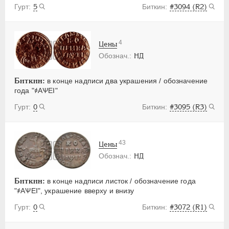
5
#3094 (R2)
4
Цены
НД
Биткин:
в конце надписи два украшения / обозначение
года "҂АѰЕI"
0
#3095 (R3)
43
Цены
НД
Биткин:
в конце надписи листок / обозначение года
"҂АѰЕI", украшение вверху и внизу
0
#3072 (R1)