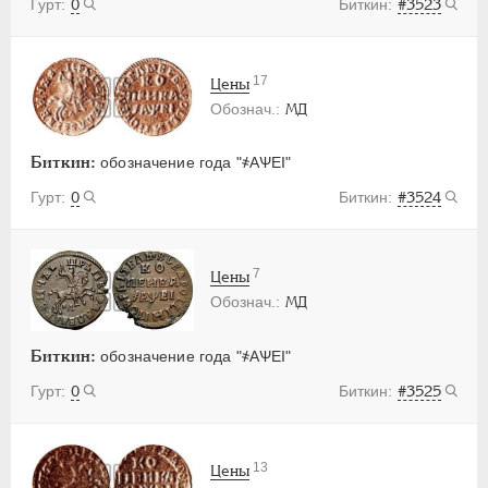
0
#3523
17
Цены
МД
Биткин:
обозначение года "҂АѰЕI"
0
#3524
7
Цены
МД
Биткин:
обозначение года "҂АѰЕI"
0
#3525
13
Цены