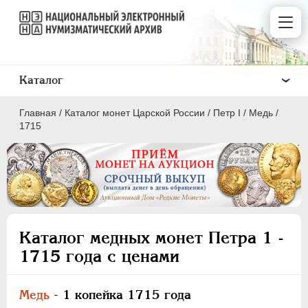
Каталог
Главная
/
Каталог монет Царской России
/
Пeтр I
/
Медь
/
1715
ПEТР I
1699 - 1725
ЕКАТЕРИНА I
1725-1727
Каталог медных монет Петра 1 -
ПЕТР II
1727-1729
1715 года с ценами
АННА ИОАННОВНА
1730-1740
ИОАНН АНТОНОВИЧ
1740-1741
Медь
- 1 копейка 1715 года
ЕЛИЗАВЕТА
1741-1762