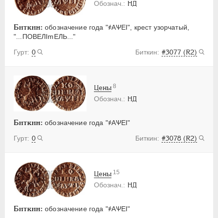
НД
Биткин:
обозначение года "҂АѰЕI", крест узорчатый,
"...ПОВЕЛImЕЛЬ..."
0
#3077 (R2)
8
Цены
НД
Биткин:
обозначение года "҂АѰЕI"
0
#3078 (R2)
15
Цены
НД
Биткин:
обозначение года "҂АѰЕI"