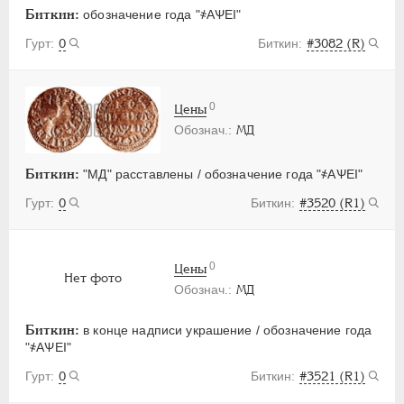
Биткин:
обозначение года "҂АѰЕI"
0
#3082 (R)
0
Цены
МД
Биткин:
"МД" расставлены / обозначение года "҂АѰЕI"
0
#3520 (R1)
0
Цены
Нет фото
МД
Биткин:
в конце надписи украшение / обозначение года
"҂АѰЕI"
0
#3521 (R1)