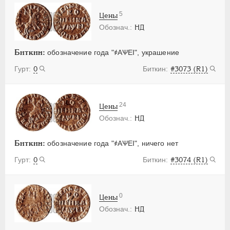
5
Цены
НД
Биткин:
обозначение года "҂АѰЕI", украшение
0
#3073 (R1)
24
Цены
НД
Биткин:
обозначение года "҂АѰЕI", ничего нет
0
#3074 (R1)
0
Цены
НД