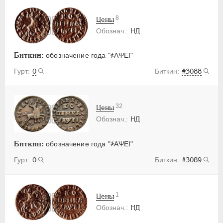
8
Цены
НД
Биткин:
обозначение года "҂АѰЕI"
0
#3088
32
Цены
НД
Биткин:
обозначение года "҂АѰЕI"
0
#3089
1
Цены
НД