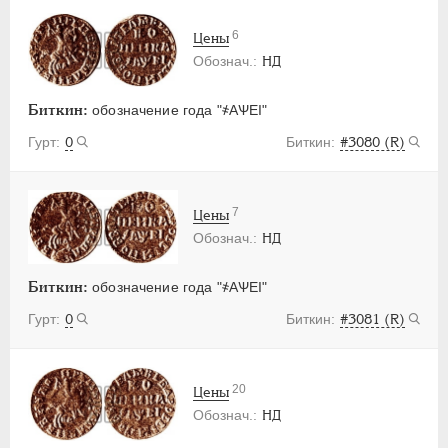
6
Цены
НД
Биткин:
обозначение года "҂АѰЕI"
0
#3080 (R)
7
Цены
НД
Биткин:
обозначение года "҂АѰЕI"
0
#3081 (R)
20
Цены
НД