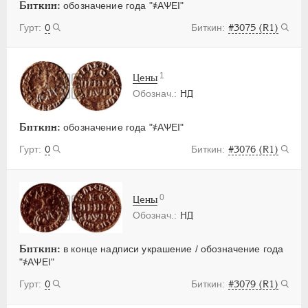
Биткин:
обозначение года "҂АѰЕI"
0
#3075 (R1)
1
Цены
НД
Биткин:
обозначение года "҂АѰЕI"
0
#3076 (R1)
0
Цены
НД
Биткин:
в конце надписи украшение / обозначение года
"҂АѰЕI"
0
#3079 (R1)