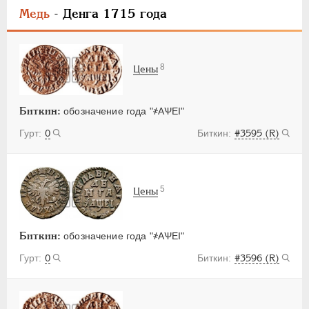
Медь
- Денга 1715 года
8
Цены
Биткин:
обозначение года "҂АѰЕI"
0
#3595 (R)
5
Цены
Биткин:
обозначение года "҂АѰЕI"
0
#3596 (R)