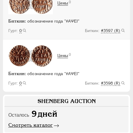
0
Цены
Биткин:
обозначение года "҂АѰЕI"
0
#3597 (R)
0
Цены
Биткин:
обозначение года "҂АѰЕI"
0
#3598 (R)
SHENBERG AUCTION
9
дней
Осталось
Смотреть каталог