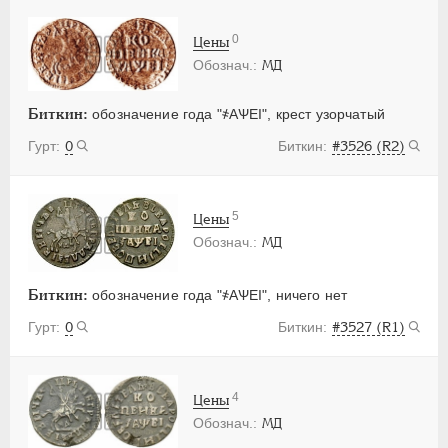
0
Цены
МД
Биткин:
обозначение года "҂АѰЕI", крест узорчатый
0
#3526 (R2)
5
Цены
МД
Биткин:
обозначение года "҂АѰЕI", ничего нет
0
#3527 (R1)
4
Цены
МД