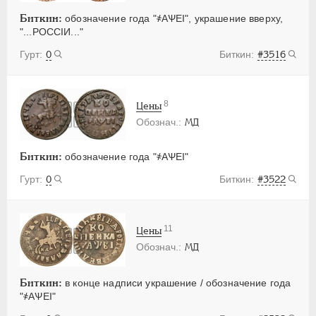
Биткин:
обозначение года "҂АѰЕI", украшение вверху,
"...РОССIИ..."
0
#3516
8
Цены
МД
Биткин:
обозначение года "҂АѰЕI"
0
#3522
11
Цены
МД
Биткин:
в конце надписи украшение / обозначение года
"҂АѰЕI"