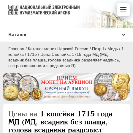
Каталог
Главная
/
Каталог монет Царской России
/
Пeтр I
/
Медь
/
1
копейка
/
1715
/
Цена 1 копейка 1715 года МД (МД,
всадник без плаща, голова всадника разделяет надпись,
все разновидности с редкостью R)
ПEТР I
1699 - 1725
Золото
Серебро
Цены на
1 копейка 1715 года
Медь
МД (МД, всадник без плаща,
5 копеек
голова всадника разделяет