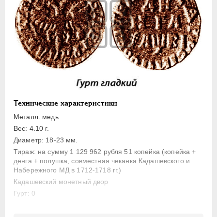
1 копейка
Денга
Полушка
Полполушки
Пробные
Для Речи Посполитой
Монетовидные жетоны
Технические характеристики
ЕКАТЕРИНА I
1725-1727
Металл: медь
ПЕТР II
1727-1729
Вес: 4.10 г.
АННА ИОАННОВНА
1730-1740
Диаметр: 18-23 мм.
ИОАНН АНТОНОВИЧ
1740-1741
Тираж: на сумму 1 129 962 рубля 51 копейка (копейка +
денга + полушка, совместная чеканка Кадашевского и
ЕЛИЗАВЕТА
1741-1762
Набережного МД в 1712-1718 гг.)
ПЕТР III
1762-1762
Кадашевский монетный двор
ЕКАТЕРИНА II
1762-1796
Гурт: 0
ПАВЕЛ I
1796-1801
Литература и редкость