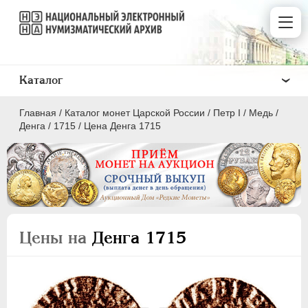
Каталог
Главная
/
Каталог монет Царской России
/
Пeтр I
/
Медь
/
Денга
/
1715
/
Цена Денга 1715
ПEТР I
1699 - 1725
Золото
Цены на
Денга 1715
Серебро
Медь
5 копеек