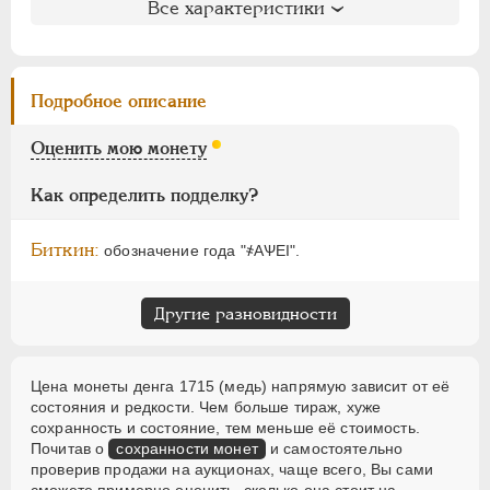
АЛЕКСАНДР I
1801-1825
Все характеристики
Биткин
: #3598 (R)
НИКОЛАЙ I
1826-1855
Петров
: не вошла в описание
АЛЕКСАНДР II
1855-1881
Ильин
: не вошла в описание
АЛЕКСАНДР III
1881-1894
Подробное описание
Уздеников
: 2358
НИКОЛАЙ II
1894-1917
Дьяков
: 33-4
Оценить мою монету
ВРЕМЕННОЕ ПРАВ.
1917-1918
Семёнов
: не вошла в описание
ГМ
: 82.5
ИНОСТРАННЫЕ
1768-1918
Как определить подделку?
Брекке
: не вошла в описание
Биткин:
обозначение года "҂АѰЕI".
Другие разновидности
Цена монеты денга 1715 (медь) напрямую зависит от её
состояния и редкости. Чем больше тираж, хуже
сохранность и состояние, тем меньше её стоимость.
Почитав о
сохранности монет
и самостоятельно
проверив продажи на аукционах, чаще всего, Вы сами