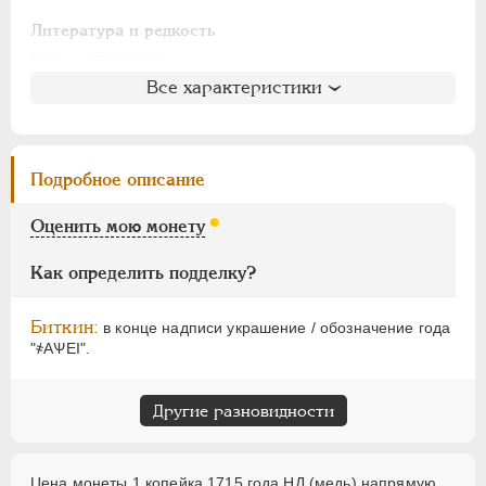
АЛЕКСАНДР I
1801-1825
НИКОЛАЙ I
1826-1855
Литература и редкость
АЛЕКСАНДР II
1855-1881
Биткин
: #3079 (R1)
Все характеристики
Петров
: 40-60 копеек
АЛЕКСАНДР III
1881-1894
Ильин
: без оценки (№5)
НИКОЛАЙ II
1894-1917
Уздеников
: 2357
ВРЕМЕННОЕ ПРАВ.
1917-1918
Дьяков
: 32-21
Подробное описание
ИНОСТРАННЫЕ
1768-1918
Семёнов
: 203-9300
ГМ
: 81.22
Оценить мою монету
Брекке
: 238 (точка, 50$)
Как определить подделку?
Биткин:
в конце надписи украшение / обозначение года
"҂АѰЕI".
Другие разновидности
Цена монеты 1 копейка 1715 года НД (медь) напрямую