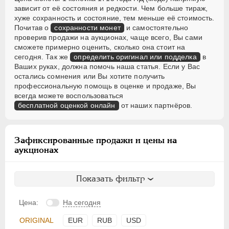
зависит от её состояния и редкости. Чем больше тираж,
хуже сохранность и состояние, тем меньше её стоимость.
Почитав о
сохранности монет
и самостоятельно
проверив продажи на аукционах, чаще всего, Вы сами
сможете примерно оценить, сколько она стоит на
сегодня. Так же
определить оригинал или подделка
в
Ваших руках, должна помочь наша статья. Если у Вас
остались сомнения или Вы хотите получить
профессиональную помощь в оценке и продаже, Вы
всегда можете воспользоваться
бесплатной оценкой онлайн
от наших партнёров.
Зафиксированные продажи и цены на
аукционах
Показать фильтр
Цена:
На сегодня
ORIGINAL
EUR
RUB
USD