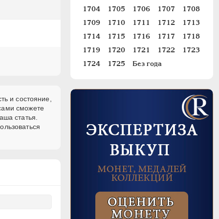
1704
1705
1706
1707
1708
1709
1710
1711
1712
1713
1714
1715
1716
1717
1718
1719
1720
1721
1722
1723
1724
1725
Без года
ть и состояние,
 сами сможете
аша статья.
пользоваться