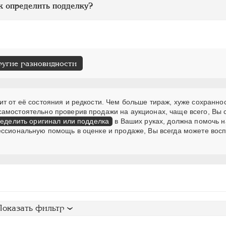
к определить подделку?
ругие разновидности
т от её состояния и редкости. Чем больше тираж, хуже сохраннос
самостоятельно проверив продажи на аукционах, чаще всего, Вы
еделить оригинал или подделка
в Ваших руках, должна помочь н
ессиональную помощь в оценке и продаже, Вы всегда можете вос
Показать фильтр