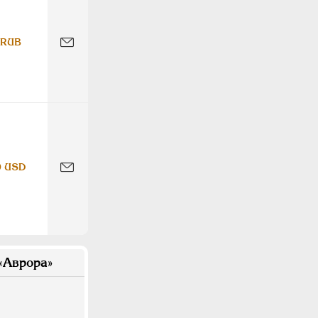
 RUB
0 USD
«Аврора»