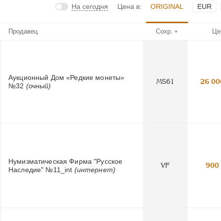
На сегодня
Цена в:
ORIGINAL
EUR
Продавец
Сохр.
Це
Аукционный Дом «Редкие монеты»
MS61
26 00
№32
(очный)
Нумизматическая Фирма "Русское
VF
900
Наследие" №11_int
(интернет)