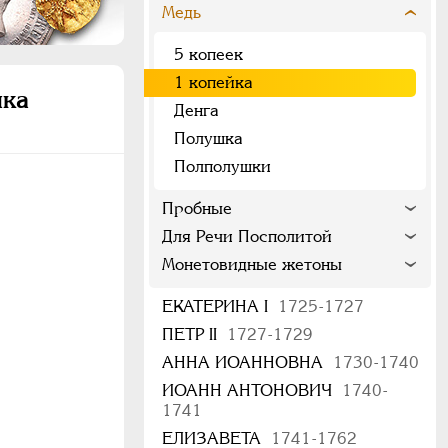
Медь
5 копеек
1 копейка
ика
Денга
Полушка
Полполушки
Пробные
Для Речи Посполитой
Монетовидные жетоны
ЕКАТЕРИНА I
1725-1727
ПЕТР II
1727-1729
АННА ИОАННОВНА
1730-1740
ИОАНН АНТОНОВИЧ
1740-
1741
ЕЛИЗАВЕТА
1741-1762