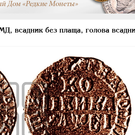
МД, всадник без плаща, голова всадн