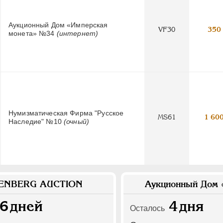
Аукционный Дом «Имперская
VF30
350
монета» №34
(интернет)
Нумизматическая Фирма "Русское
MS61
1 60
Наследие" №10
(очный)
ENBERG AUCTION
Аукционный Дом 
6
дней
4
дня
Осталось