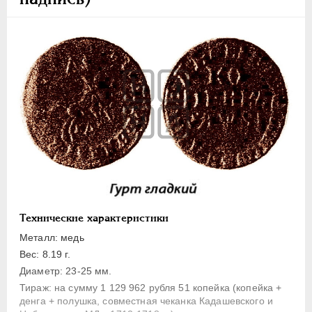
1 копейка
Денга
Полушка
Полполушки
Пробные
Для Речи Посполитой
Монетовидные жетоны
ЕКАТЕРИНА I
1725-1727
ПЕТР II
1727-1729
АННА ИОАННОВНА
1730-1740
ИОАНН АНТОНОВИЧ
1740-1741
Технические характеристики
ЕЛИЗАВЕТА
1741-1762
Металл: медь
ПЕТР III
1762-1762
Вес: 8.19 г.
Диаметр: 23-25 мм.
ЕКАТЕРИНА II
1762-1796
Тираж: на сумму 1 129 962 рубля 51 копейка (копейка +
ПАВЕЛ I
1796-1801
денга + полушка, совместная чеканка Кадашевского и