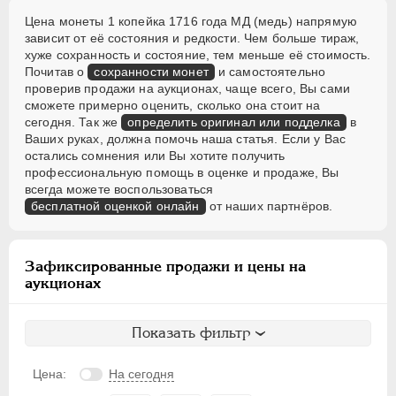
Цена монеты 1 копейка 1716 года МД (медь) напрямую
зависит от её состояния и редкости. Чем больше тираж,
хуже сохранность и состояние, тем меньше её стоимость.
Почитав о
сохранности монет
и самостоятельно
проверив продажи на аукционах, чаще всего, Вы сами
сможете примерно оценить, сколько она стоит на
сегодня. Так же
определить оригинал или подделка
в
Ваших руках, должна помочь наша статья. Если у Вас
остались сомнения или Вы хотите получить
профессиональную помощь в оценке и продаже, Вы
всегда можете воспользоваться
бесплатной оценкой онлайн
от наших партнёров.
Зафиксированные продажи и цены на
аукционах
Показать фильтр
Цена:
На сегодня