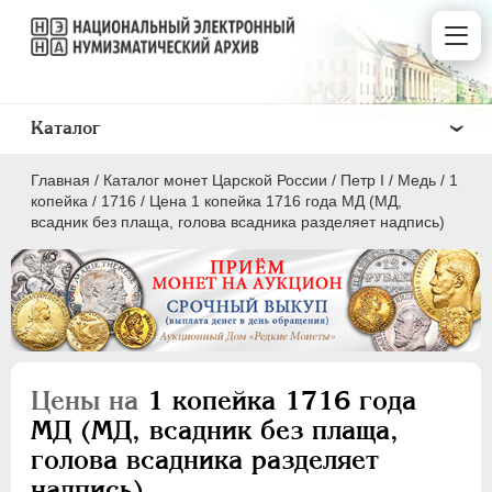
Каталог
Главная
/
Каталог монет Царской России
/
Пeтр I
/
Медь
/
1
копейка
/
1716
/
Цена 1 копейка 1716 года МД (МД,
всадник без плаща, голова всадника разделяет надпись)
ПEТР I
1699 - 1725
Золото
Серебро
Цены на
1 копейка 1716 года
Медь
МД (МД, всадник без плаща,
голова всадника разделяет
5 копеек
надпись)