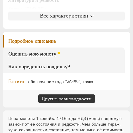
АЛЕКСАНДР I
1801-1825
Литература и редкость
НИКОЛАЙ I
1826-1855
Биткин
: #3148 (R2)
Все характеристики
Петров
: 8 рублей
АЛЕКСАНДР II
1855-1881
Ильин
: 10 рублей (№17, точка)
АЛЕКСАНДР III
1881-1894
Уздеников
: 2370 (черта)
НИКОЛАЙ II
1894-1917
Дьяков
: 43-73
Подробное описание
ВРЕМЕННОЕ ПРАВ.
1917-1918
Семёнов
: 203-22200
ИНОСТРАННЫЕ
1768-1918
ГМ
: 84.16
Оценить мою монету
Брекке
: 245 (черта, 75$)
Как определить подделку?
Биткин:
обозначение года "҂АѰSI", точка.
Другие разновидности
Цена монеты 1 копейка 1716 года НДЗ (медь) напрямую
зависит от её состояния и редкости. Чем больше тираж,
хуже сохранность и состояние, тем меньше её стоимость.