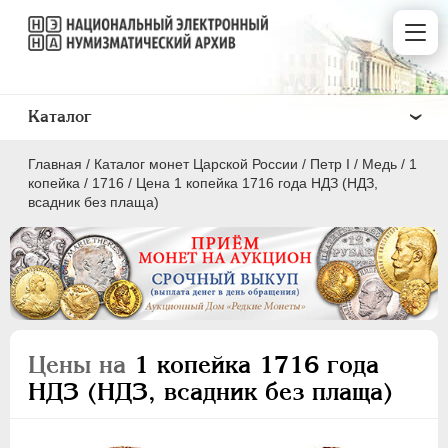
Каталог
Главная
/
Каталог монет Царской России
/
Пeтр I
/
Медь
/
1
копейка
/
1716
/
Цена 1 копейка 1716 года НДЗ (НДЗ,
всадник без плаща)
ПEТР I
1699 - 1725
Золото
Серебро
Цены на
1 копейка 1716 года
Медь
НДЗ (НДЗ, всадник без плаща)
5 копеек