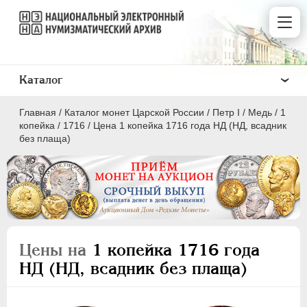
Каталог
Главная
/
Каталог монет Царской России
/
Пeтр I
/
Медь
/
1
копейка
/
1716
/
Цена 1 копейка 1716 года НД (НД, всадник
без плаща)
ПEТР I
1699 - 1725
Золото
Серебро
Цены на
1 копейка 1716 года
Медь
НД (НД, всадник без плаща)
5 копеек