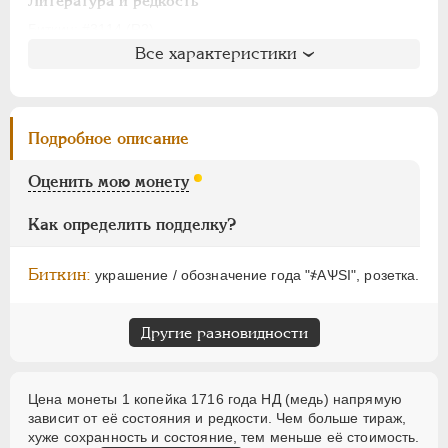
АЛЕКСАНДР I
1801-1825
Литература и редкость
НИКОЛАЙ I
1826-1855
Биткин
: #3114 (R2)
Все характеристики
Петров
: не вошла в описание
АЛЕКСАНДР II
1855-1881
Ильин
: 15 рублей (№11, черта)
АЛЕКСАНДР III
1881-1894
Уздеников
: 2364 (черта с точкой)
НИКОЛАЙ II
1894-1917
Дьяков
: 39-43
Подробное описание
ВРЕМЕННОЕ ПРАВ.
1917-1918
Семёнов
: 203-20800
ИНОСТРАННЫЕ
1768-1918
ГМ
: 83.21
Оценить мою монету
Брекке
: 243 (черта, 75$)
Как определить подделку?
Биткин:
украшение / обозначение года "҂АѰSI", розетка.
Другие разновидности
Цена монеты 1 копейка 1716 года НД (медь) напрямую
зависит от её состояния и редкости. Чем больше тираж,
хуже сохранность и состояние, тем меньше её стоимость.