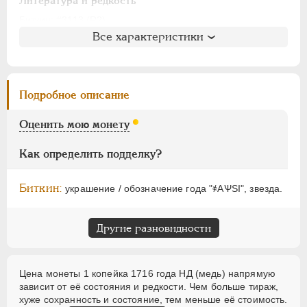
АЛЕКСАНДР I
1801-1825
Литература и редкость
НИКОЛАЙ I
1826-1855
Биткин
: #3113 (R2)
Все характеристики
Петров
: 8 рублей
АЛЕКСАНДР II
1855-1881
Ильин
: 10 рублей (№9, точка)
АЛЕКСАНДР III
1881-1894
Уздеников
: 2364 (черта с точкой)
НИКОЛАЙ II
1894-1917
Дьяков
: 39-41
Подробное описание
ВРЕМЕННОЕ ПРАВ.
1917-1918
Семёнов
: 203-20600
ИНОСТРАННЫЕ
1768-1918
ГМ
: 83.20
Оценить мою монету
Брекке
: 243 (черта, 75$)
Как определить подделку?
Биткин:
украшение / обозначение года "҂АѰSI", звезда.
Другие разновидности
Цена монеты 1 копейка 1716 года НД (медь) напрямую
зависит от её состояния и редкости. Чем больше тираж,
хуже сохранность и состояние, тем меньше её стоимость.