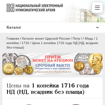
Каталог
Главная
/
Каталог монет Царской России
/
Пeтр I
/
Медь
/
1
копейка
/
1716
/
Цена 1 копейка 1716 года НД (НД, всадник
без плаща)
ПEТР I
1699 - 1725
Золото
Серебро
Цены на
1 копейка 1716 года
Медь
НД (НД, всадник без плаща)
5 копеек