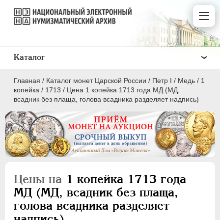
Каталог
Главная
/
Каталог монет Царской России
/
Пeтр I
/
Медь
/
1
копейка
/
1713
/
Цена 1 копейка 1713 года МД (МД,
всадник без плаща, голова всадника разделяет надпись)
ПEТР I
1699 - 1725
Золото
Серебро
Цены на
1 копейка 1713 года
Медь
МД (МД, всадник без плаща,
голова всадника разделяет
5 копеек
надпись)