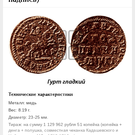
1 копейка
Денга
Полушка
Полполушки
Пробные
Для Речи Посполитой
Монетовидные жетоны
ЕКАТЕРИНА I
1725-1727
ПЕТР II
1727-1729
АННА ИОАННОВНА
1730-1740
ИОАНН АНТОНОВИЧ
1740-1741
Технические характеристики
ЕЛИЗАВЕТА
1741-1762
Металл: медь
ПЕТР III
1762-1762
Вес: 8.19 г.
Диаметр: 23-25 мм.
ЕКАТЕРИНА II
1762-1796
Тираж: на сумму 1 129 962 рубля 51 копейка (копейка +
ПАВЕЛ I
1796-1801
денга + полушка, совместная чеканка Кадашевского и