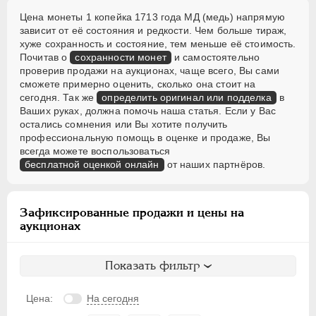
Цена монеты 1 копейка 1713 года МД (медь) напрямую
зависит от её состояния и редкости. Чем больше тираж,
хуже сохранность и состояние, тем меньше её стоимость.
Почитав о
сохранности монет
и самостоятельно
проверив продажи на аукционах, чаще всего, Вы сами
сможете примерно оценить, сколько она стоит на
сегодня. Так же
определить оригинал или подделка
в
Ваших руках, должна помочь наша статья. Если у Вас
остались сомнения или Вы хотите получить
профессиональную помощь в оценке и продаже, Вы
всегда можете воспользоваться
бесплатной оценкой онлайн
от наших партнёров.
Зафиксированные продажи и цены на
аукционах
Показать фильтр
Цена:
На сегодня