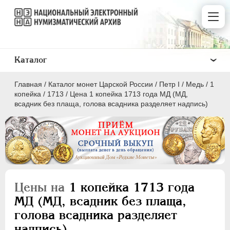
Каталог
Главная
/
Каталог монет Царской России
/
Пeтр I
/
Медь
/
1
копейка
/
1713
/
Цена 1 копейка 1713 года МД (МД,
всадник без плаща, голова всадника разделяет надпись)
ПEТР I
1699 - 1725
Золото
Серебро
Цены на
1 копейка 1713 года
Медь
МД (МД, всадник без плаща,
голова всадника разделяет
5 копеек
надпись)