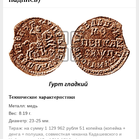
1 копейка
Денга
Полушка
Полполушки
Пробные
Для Речи Посполитой
Монетовидные жетоны
ЕКАТЕРИНА I
1725-1727
ПЕТР II
1727-1729
АННА ИОАННОВНА
1730-1740
ИОАНН АНТОНОВИЧ
1740-1741
Технические характеристики
ЕЛИЗАВЕТА
1741-1762
Металл: медь
ПЕТР III
1762-1762
Вес: 8.19 г.
Диаметр: 23-25 мм.
ЕКАТЕРИНА II
1762-1796
Тираж: на сумму 1 129 962 рубля 51 копейка (копейка +
ПАВЕЛ I
1796-1801
денга + полушка, совместная чеканка Кадашевского и