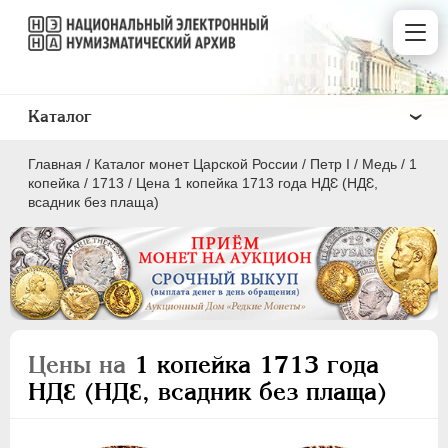
Каталог
Главная
/
Каталог монет Царской России
/
Пeтр I
/
Медь
/
1
копейка
/
1713
/
Цена 1 копейка 1713 года НДԐ (НДԐ,
всадник без плаща)
ПEТР I
1699 - 1725
Золото
Серебро
Цены на
1 копейка 1713 года
Медь
НДԐ (НДԐ, всадник без плаща)
5 копеек