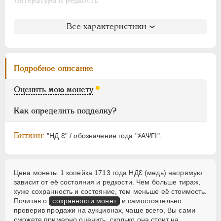
АЛЕКСАНДР I
1801-1825
Литература и редкость
НИКОЛАЙ I
1826-1855
Биткин
: #3044 (R2)
Все характеристики
Петров
: 10 рублей
АЛЕКСАНДР II
1855-1881
Ильин
: 5 рублей (№4, точка)
АЛЕКСАНДР III
1881-1894
Уздеников
: 2340 (точка)
НИКОЛАЙ II
1894-1917
Дьяков
: 18-68
Подробное описание
ВРЕМЕННОЕ ПРАВ.
1917-1918
Семёнов
: 203-5800
ИНОСТРАННЫЕ
1768-1918
ГМ
: 77.12
Оценить мою монету
Брекке
: 230 (черта, 150$)
Как определить подделку?
Биткин:
"НД Ԑ" / обозначение года "҂АѰГI".
Цена монеты 1 копейка 1713 года НДԐ (медь) напрямую
зависит от её состояния и редкости. Чем больше тираж,
хуже сохранность и состояние, тем меньше её стоимость.
Почитав о
сохранности монет
и самостоятельно
проверив продажи на аукционах, чаще всего, Вы сами
сможете примерно оценить, сколько она стоит на