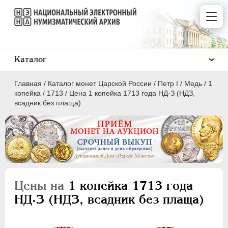
Каталог
Главная
/
Каталог монет Царской России
/
Пeтр I
/
Медь
/
1
копейка
/
1713
/
Цена 1 копейка 1713 года НД·З (НДЗ,
всадник без плаща)
ПEТР I
1699 - 1725
Золото
Серебро
Цены на
1 копейка 1713 года
Медь
НД·З (НДЗ, всадник без плаща)
5 копеек