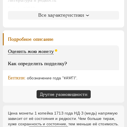
АЛЕКСАНДР I
1801-1825
Литература и редкость
НИКОЛАЙ I
1826-1855
Биткин
: #3042
Все характеристики
Петров
: не вошла в описание
АЛЕКСАНДР II
1855-1881
Ильин
: не вошла в описание
АЛЕКСАНДР III
1881-1894
Уздеников
: 2340 (точка)
НИКОЛАЙ II
1894-1917
Дьяков
: 18-66
Подробное описание
ВРЕМЕННОЕ ПРАВ.
1917-1918
Семёнов
: не вошла в описание
ИНОСТРАННЫЕ
1768-1918
ГМ
: 77.10
Оценить мою монету
Брекке
: не вошла в описание
Как определить подделку?
Биткин:
обозначение года "҂АѰГI".
Другие разновидности
Цена монеты 1 копейка 1713 года НД·З (медь) напрямую
зависит от её состояния и редкости. Чем больше тираж,
хуже сохранность и состояние, тем меньше её стоимость.