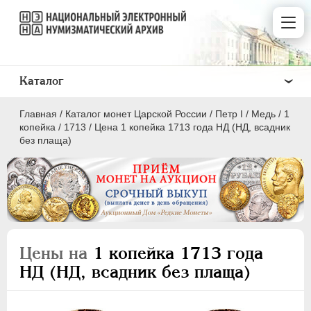
Каталог
Главная
/
Каталог монет Царской России
/
Пeтр I
/
Медь
/
1
копейка
/
1713
/
Цена 1 копейка 1713 года НД (НД, всадник
без плаща)
ПEТР I
1699 - 1725
Золото
Серебро
Цены на
1 копейка 1713 года
Медь
НД (НД, всадник без плаща)
5 копеек