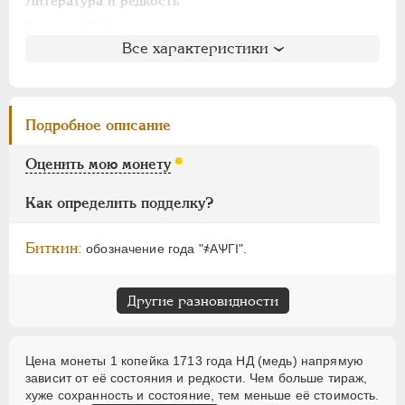
АЛЕКСАНДР I
1801-1825
Литература и редкость
НИКОЛАЙ I
1826-1855
Биткин
: #3026
Все характеристики
Петров
: не вошла в описание
АЛЕКСАНДР II
1855-1881
Ильин
: не вошла в описание
АЛЕКСАНДР III
1881-1894
Уздеников
: 2338
НИКОЛАЙ II
1894-1917
Дьяков
: 17-48
Подробное описание
ВРЕМЕННОЕ ПРАВ.
1917-1918
Семёнов
: не вошла в описание
ИНОСТРАННЫЕ
1768-1918
ГМ
: 76.28
Оценить мою монету
Брекке
: не вошла в описание
Как определить подделку?
Биткин:
обозначение года "҂АѰГI".
Другие разновидности
Цена монеты 1 копейка 1713 года НД (медь) напрямую
зависит от её состояния и редкости. Чем больше тираж,
хуже сохранность и состояние, тем меньше её стоимость.