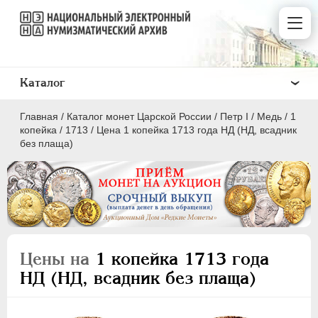
Каталог
Главная
/
Каталог монет Царской России
/
Пeтр I
/
Медь
/
1
копейка
/
1713
/
Цена 1 копейка 1713 года НД (НД, всадник
без плаща)
ПEТР I
1699 - 1725
Золото
Серебро
Цены на
1 копейка 1713 года
Медь
НД (НД, всадник без плаща)
5 копеек