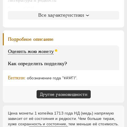
АЛЕКСАНДР I
1801-1825
Литература и редкость
НИКОЛАЙ I
1826-1855
Биткин
: #3025
Все характеристики
Петров
: не вошла в описание
АЛЕКСАНДР II
1855-1881
Ильин
: без оценки (№7)
АЛЕКСАНДР III
1881-1894
Уздеников
: 2338
НИКОЛАЙ II
1894-1917
Дьяков
: 17-47
Подробное описание
ВРЕМЕННОЕ ПРАВ.
1917-1918
Семёнов
: не вошла в описание
ИНОСТРАННЫЕ
1768-1918
ГМ
: 76.27
Оценить мою монету
Брекке
: 228 (точка, 45$)
Как определить подделку?
Биткин:
обозначение года "҂АѰГI".
Другие разновидности
Цена монеты 1 копейка 1713 года НД (медь) напрямую
зависит от её состояния и редкости. Чем больше тираж,
хуже сохранность и состояние, тем меньше её стоимость.