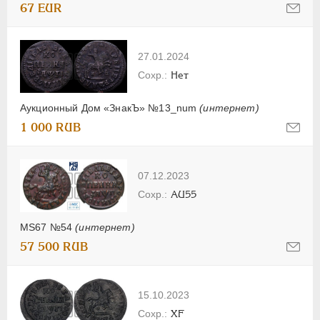
67 EUR
27.01.2024
Нет
Аукционный Дом «ЗнакЪ» №13_num
(интернет)
1 000 RUB
07.12.2023
AU55
MS67 №54
(интернет)
57 500 RUB
15.10.2023
XF