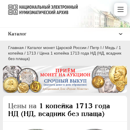
Каталог
Главная
/
Каталог монет Царской России
/
Пeтр I
/
Медь
/
1
копейка
/
1713
/
Цена 1 копейка 1713 года НД (НД, всадник
без плаща)
ПEТР I
1699 - 1725
Золото
Серебро
Цены на
1 копейка 1713 года
Медь
НД (НД, всадник без плаща)
5 копеек