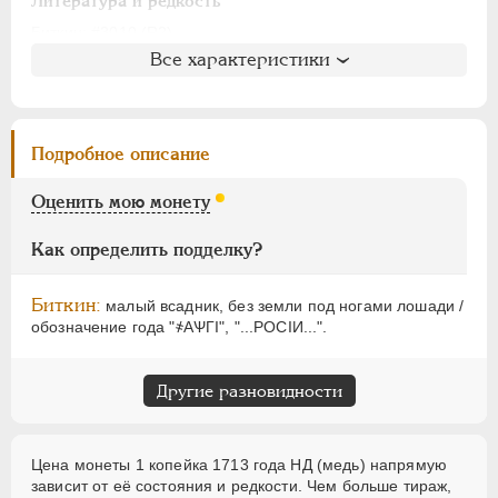
АЛЕКСАНДР I
1801-1825
Литература и редкость
НИКОЛАЙ I
1826-1855
Биткин
: #3010 (R2)
Все характеристики
Петров
: 15 рублей
АЛЕКСАНДР II
1855-1881
Ильин
: 12 рублей (№1, черта)
АЛЕКСАНДР III
1881-1894
Уздеников
: 2337
НИКОЛАЙ II
1894-1917
Дьяков
: 15-34
Подробное описание
ВРЕМЕННОЕ ПРАВ.
1917-1918
Семёнов
: 203-4700
ИНОСТРАННЫЕ
1768-1918
ГМ
: 76.14
Оценить мою монету
Брекке
: 227 (черта, 60$)
Как определить подделку?
Биткин:
малый всадник, без земли под ногами лошади /
обозначение года "҂АѰГI", "...РОСIИ...".
Другие разновидности
Цена монеты 1 копейка 1713 года НД (медь) напрямую
зависит от её состояния и редкости. Чем больше тираж,