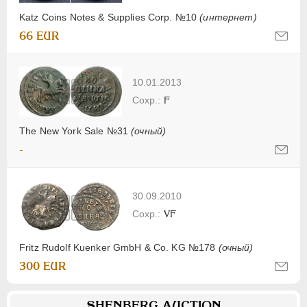
Katz Coins Notes & Supplies Corp. №10
(интернет)
66 EUR
10.01.2013
F
The New York Sale №31
(очный)
-
30.09.2010
VF
Fritz Rudolf Kuenker GmbH & Co. KG №178
(очный)
300 EUR
SHENBERG AUCTION