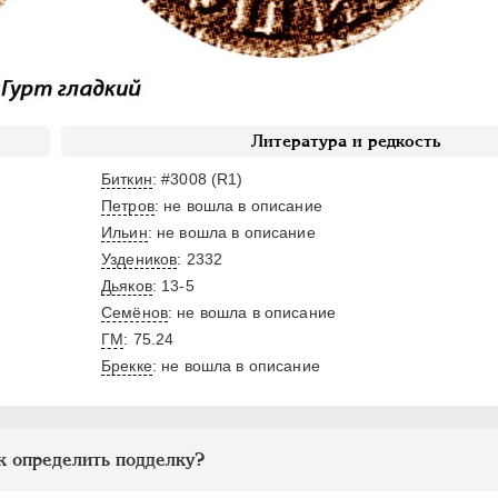
Литература и редкость
Биткин
: #3008 (R1)
Петров
: не вошла в описание
Ильин
: не вошла в описание
Уздеников
: 2332
Дьяков
: 13-5
Семёнов
: не вошла в описание
ГМ
: 75.24
Брекке
: не вошла в описание
к определить подделку?