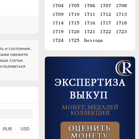
1704
1705
1706
1707
1708
1709
1710
1711
1712
1713
1714
1715
1716
1717
1718
1719
1720
1721
1722
1723
1724
1725
Без года
ть и состояние,
 сами сможете
аша статья.
пользоваться
RUB
USD