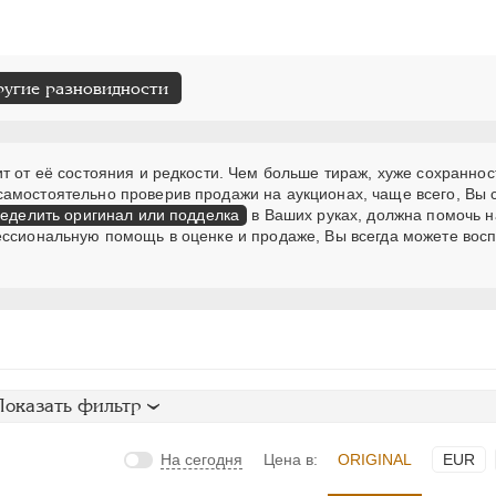
ругие разновидности
т от её состояния и редкости. Чем больше тираж, хуже сохраннос
самостоятельно проверив продажи на аукционах, чаще всего, Вы
еделить оригинал или подделка
в Ваших руках, должна помочь н
ессиональную помощь в оценке и продаже, Вы всегда можете вос
Показать фильтр
На сегодня
Цена в:
ORIGINAL
EUR