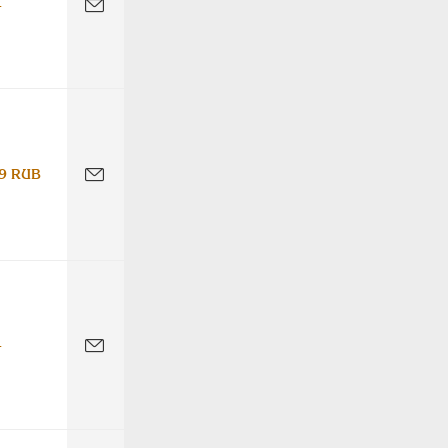
-
9 RUB
-