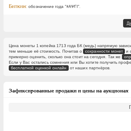
Биткин:
обозначение года "҂АѰГI".
Д
Цена монеты 1 копейка 1713 года БК (медь) напрямую зависи
тем меньше её стоимость. Почитав о
сохранности монет
и 
примерно оценить, сколько она стоит на сегодня. Так же
опр
Если у Вас остались сомнения или Вы хотите получить проф
бесплатной оценкой онлайн
от наших партнёров.
Зафиксированные продажи и цены на аукционах