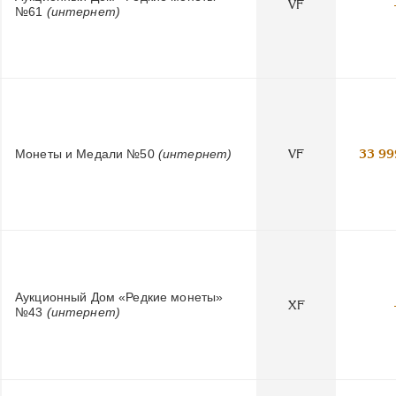
VF
№61
(интернет)
Монеты и Медали №50
(интернет)
VF
33 99
Аукционный Дом «Редкие монеты»
XF
№43
(интернет)