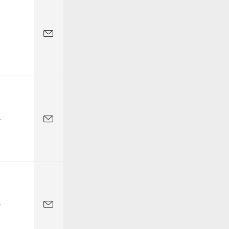
-
-
-