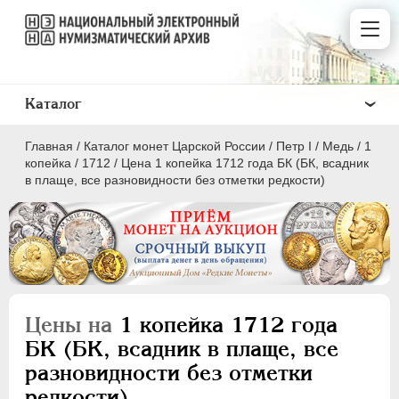
Каталог
Главная
/
Каталог монет Царской России
/
Пeтр I
/
Медь
/
1
копейка
/
1712
/
Цена 1 копейка 1712 года БК (БК, всадник
в плаще, все разновидности без отметки редкости)
ПEТР I
1699 - 1725
Золото
Серебро
Цены на
1 копейка 1712 года
Медь
БК (БК, всадник в плаще, все
разновидности без отметки
5 копеек
редкости)