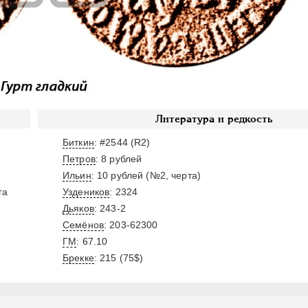
Литература и редкость
Биткин
: #2544 (R2)
Петров
: 8 рублей
Ильин
: 10 рублей (№2, черта)
га
Уздеников
: 2324
Дьяков
: 243-2
Семёнов
: 203-62300
ГМ
: 67.10
Брекке
: 215 (75$)