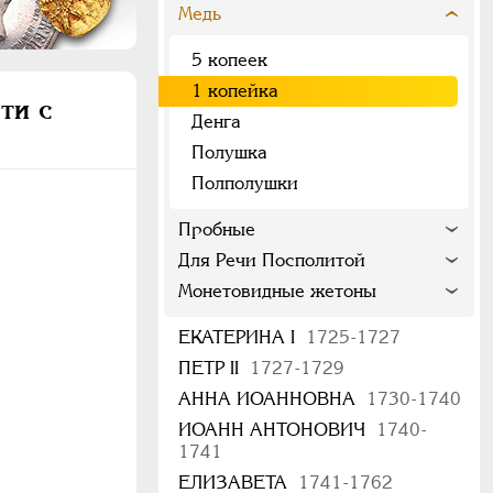
Медь
5 копеек
1 копейка
ти с
Денга
Полушка
Полполушки
Пробные
Для Речи Посполитой
Монетовидные жетоны
ЕКАТЕРИНА I
1725-1727
ПЕТР II
1727-1729
АННА ИОАННОВНА
1730-1740
ИОАНН АНТОНОВИЧ
1740-
1741
ЕЛИЗАВЕТА
1741-1762