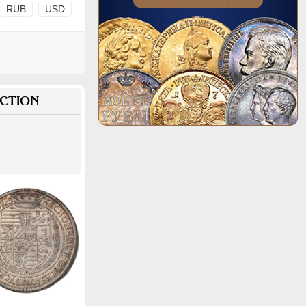
RUB
USD
CTION