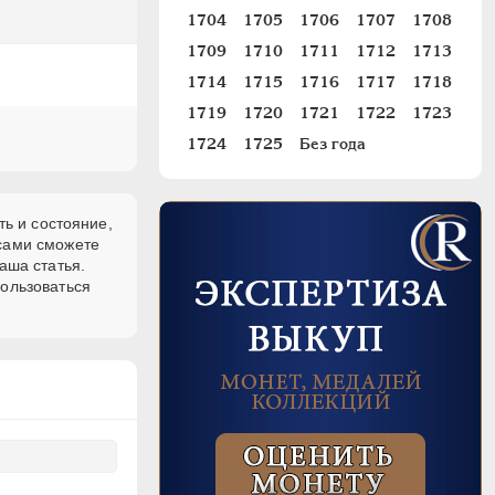
1704
1705
1706
1707
1708
1709
1710
1711
1712
1713
1714
1715
1716
1717
1718
1719
1720
1721
1722
1723
1724
1725
Без года
ть и состояние,
 сами сможете
аша статья.
пользоваться