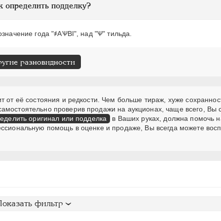
к определить подделку?
значение года "҂АѰВI", над "Ѱ" тильда.
ругие разновидности
т от её состояния и редкости. Чем больше тираж, хуже сохраннос
самостоятельно проверив продажи на аукционах, чаще всего, Вы
еделить оригинал или подделка
в Ваших руках, должна помочь н
ессиональную помощь в оценке и продаже, Вы всегда можете вос
Показать фильтр