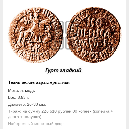
1 копейка
Денга
Полушка
Полполушки
Пробные
Для Речи Посполитой
Монетовидные жетоны
ЕКАТЕРИНА I
1725-1727
ПЕТР II
1727-1729
АННА ИОАННОВНА
1730-1740
Технические характеристики
ИОАНН АНТОНОВИЧ
1740-1741
Металл: медь
ЕЛИЗАВЕТА
1741-1762
Вес: 8.53 г.
Диаметр: 26-30 мм.
ПЕТР III
1762-1762
Тираж: на сумму 226 510 рублей 80 копеек (копейка +
ЕКАТЕРИНА II
1762-1796
денга + полушка)
ПАВЕЛ I
1796-1801
Набережный монетный двор