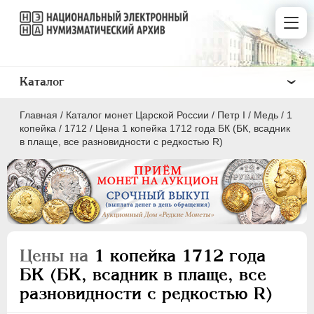
Каталог
Главная
/
Каталог монет Царской России
/
Пeтр I
/
Медь
/
1
копейка
/
1712
/
Цена 1 копейка 1712 года БК (БК, всадник
в плаще, все разновидности с редкостью R)
ПEТР I
1699 - 1725
Золото
Серебро
Цены на
1 копейка 1712 года
Медь
БК (БК, всадник в плаще, все
разновидности с редкостью R)
5 копеек