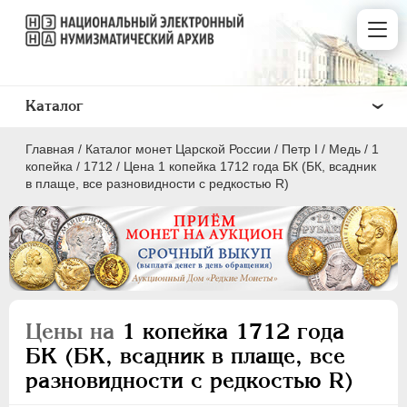
Каталог
Главная
/
Каталог монет Царской России
/
Пeтр I
/
Медь
/
1
копейка
/
1712
/
Цена 1 копейка 1712 года БК (БК, всадник
в плаще, все разновидности с редкостью R)
ПEТР I
1699 - 1725
Золото
Серебро
Цены на
1 копейка 1712 года
Медь
БК (БК, всадник в плаще, все
разновидности с редкостью R)
5 копеек